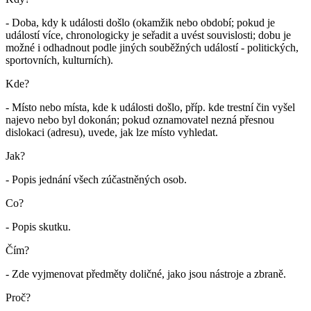
- Doba, kdy k události došlo (okamžik nebo období; pokud je
událostí více, chronologicky je seřadit a uvést souvislosti; dobu je
možné i odhadnout podle jiných souběžných událostí - politických,
sportovních, kulturních).
Kde?
- Místo nebo místa, kde k události došlo, příp. kde trestní čin vyšel
najevo nebo byl dokonán; pokud oznamovatel nezná přesnou
dislokaci (adresu), uvede, jak lze místo vyhledat.
Jak?
- Popis jednání všech zúčastněných osob.
Co?
- Popis skutku.
Čím?
- Zde vyjmenovat předměty doličné, jako jsou nástroje a zbraně.
Proč?