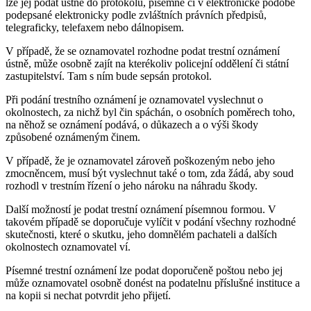
lze jej podat ústně do protokolu, písemně či v elektronické podobě
podepsané elektronicky podle zvláštních právních předpisů,
telegraficky, telefaxem nebo dálnopisem.
V případě, že se oznamovatel rozhodne podat trestní oznámení
ústně, může osobně zajít na kterékoliv policejní oddělení či státní
zastupitelství. Tam s ním bude sepsán protokol.
Při podání trestního oznámení je oznamovatel vyslechnut o
okolnostech, za nichž byl čin spáchán, o osobních poměrech toho,
na něhož se oznámení podává, o důkazech a o výši škody
způsobené oznámeným činem.
V případě, že je oznamovatel zároveň poškozeným nebo jeho
zmocněncem, musí být vyslechnut také o tom, zda žádá, aby soud
rozhodl v trestním řízení o jeho nároku na náhradu škody.
Další možností je podat trestní oznámení písemnou formou. V
takovém případě se doporučuje vylíčit v podání všechny rozhodné
skutečnosti, které o skutku, jeho domnělém pachateli a dalších
okolnostech oznamovatel ví.
Písemné trestní oznámení lze podat doporučeně poštou nebo jej
může oznamovatel osobně donést na podatelnu příslušné instituce a
na kopii si nechat potvrdit jeho přijetí.