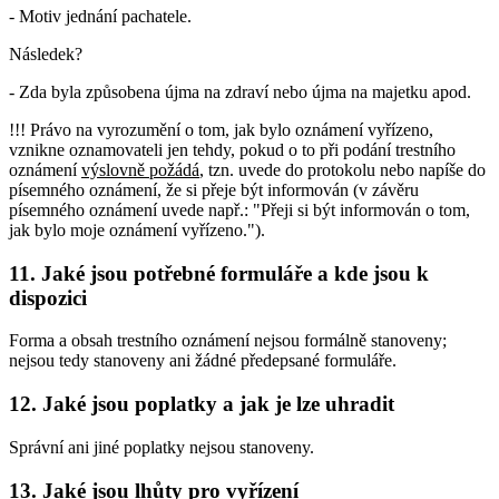
- Motiv jednání pachatele.
Následek?
- Zda byla způsobena újma na zdraví nebo újma na majetku apod.
!!! Právo na vyrozumění o tom, jak bylo oznámení vyřízeno,
vznikne oznamovateli jen tehdy, pokud o to při podání trestního
oznámení
výslovně požádá
, tzn. uvede do protokolu nebo napíše do
písemného oznámení, že si přeje být informován (v závěru
písemného oznámení uvede např.: "Přeji si být informován o tom,
jak bylo moje oznámení vyřízeno.").
11. Jaké jsou potřebné formuláře a kde jsou k
dispozici
Forma a obsah trestního oznámení nejsou formálně stanoveny;
nejsou tedy stanoveny ani žádné předepsané formuláře.
12. Jaké jsou poplatky a jak je lze uhradit
Správní ani jiné poplatky nejsou stanoveny.
13. Jaké jsou lhůty pro vyřízení