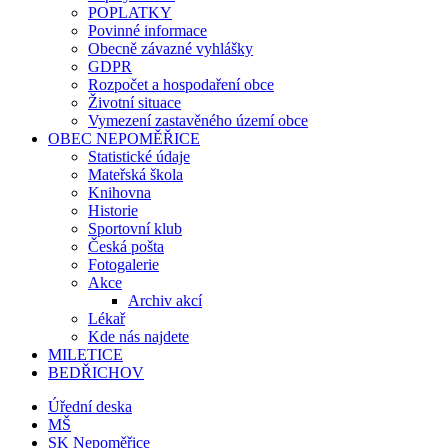
POPLATKY
Povinné informace
Obecně závazné vyhlášky
GDPR
Rozpočet a hospodaření obce
Životní situace
Vymezení zastavěného území obce
OBEC NEPOMĚŘICE
Statistické údaje
Mateřská škola
Knihovna
Historie
Sportovní klub
Česká pošta
Fotogalerie
Akce
Archiv akcí
Lékař
Kde nás najdete
MILETICE
BEDŘICHOV
Úřední deska
MŠ
SK Nepoměřice