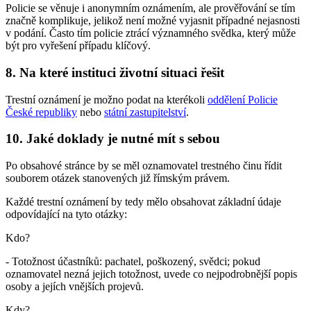
Policie se věnuje i anonymním oznámením, ale prověřování se tím
značně komplikuje, jelikož není možné vyjasnit případné nejasnosti
v podání. Často tím policie ztrácí významného svědka, který může
být pro vyřešení případu klíčový.
8. Na které instituci životní situaci řešit
Trestní oznámení je možno podat na kterékoli
oddělení Policie
České republiky
nebo
státní zastupitelství
.
10. Jaké doklady je nutné mít s sebou
Po obsahové stránce by se měl oznamovatel trestného činu řídit
souborem otázek stanovených již římským právem.
Každé trestní oznámení by tedy mělo obsahovat základní údaje
odpovídající na tyto otázky:
Kdo?
- Totožnost účastníků: pachatel, poškozený, svědci; pokud
oznamovatel nezná jejich totožnost, uvede co nejpodrobnější popis
osoby a jejích vnějších projevů.
Kdy?