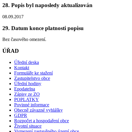
28. Popis byl naposledy aktualizován
08.09.2017
29. Datum konce platnosti popisu
Bez časového omezení.
ÚŘAD
Úřední deska
Kontakt
Formuláře ke stažení
Zastupitelstvo obce
Úřední hodiny
Epodatelna
Zápisy ze ZO
POPLATKY
Povinné informace
Obecně závazné vyhlášky
GDPR
Rozpočet a hospodaření obce
Životní situace
Vymezení zastavěného území obce