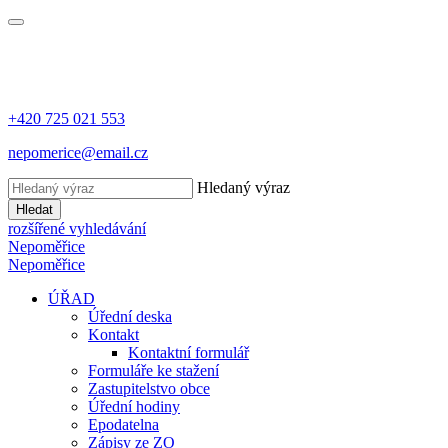
+420 725 021 553
nepomerice@email.cz
Hledaný výraz
Hledat
rozšířené vyhledávání
Nepoměřice
Nepoměřice
ÚŘAD
Úřední deska
Kontakt
Kontaktní formulář
Formuláře ke stažení
Zastupitelstvo obce
Úřední hodiny
Epodatelna
Zápisy ze ZO