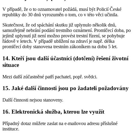
V případě, že o to oznamovatel požádá, musí být Policií České
republiky do 30 dnů vyrozuměn o tom, co v této věci učinila.
Skutečnost, že od spáchání skutku již uplynulo několik dnů,
samozřejmě nebrání podání trestního oznámení. Promlčecí doba, po
jejímž uplynutí již není možno provést trestní řízení, se pohybuje
řádově v letech. V případě ublížení na zdraví je např. délka
promlčecí doby stanovena trestním zákoníkem na dobu 5 let.
14. Kteří jsou další účastníci (dotčení) řešení životní
situace
Mezi další zúčastněné patří pachatel, popř. svědci.
15. Jaké další činnosti jsou po žadateli požadovány
Další činnosti nejsou stanoveny.
16. Elektronická služba, kterou lze využít
Případný dotaz můžete zaslat na e-mailovou adresu příslušné
instituce.