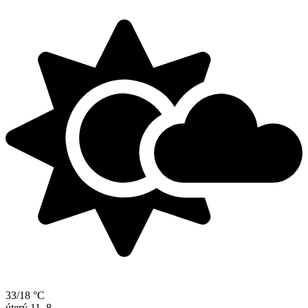
33/18 °C
úterý
11. 8.