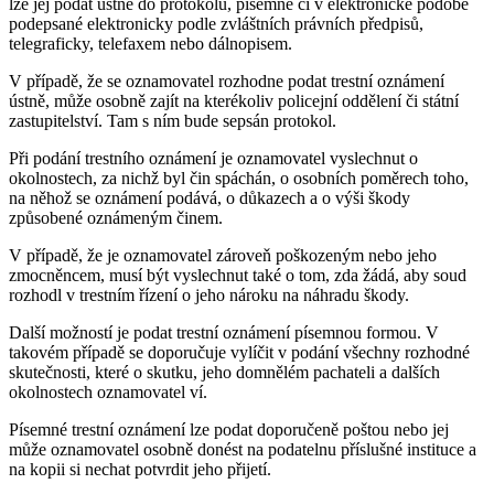
lze jej podat ústně do protokolu, písemně či v elektronické podobě
podepsané elektronicky podle zvláštních právních předpisů,
telegraficky, telefaxem nebo dálnopisem.
V případě, že se oznamovatel rozhodne podat trestní oznámení
ústně, může osobně zajít na kterékoliv policejní oddělení či státní
zastupitelství. Tam s ním bude sepsán protokol.
Při podání trestního oznámení je oznamovatel vyslechnut o
okolnostech, za nichž byl čin spáchán, o osobních poměrech toho,
na něhož se oznámení podává, o důkazech a o výši škody
způsobené oznámeným činem.
V případě, že je oznamovatel zároveň poškozeným nebo jeho
zmocněncem, musí být vyslechnut také o tom, zda žádá, aby soud
rozhodl v trestním řízení o jeho nároku na náhradu škody.
Další možností je podat trestní oznámení písemnou formou. V
takovém případě se doporučuje vylíčit v podání všechny rozhodné
skutečnosti, které o skutku, jeho domnělém pachateli a dalších
okolnostech oznamovatel ví.
Písemné trestní oznámení lze podat doporučeně poštou nebo jej
může oznamovatel osobně donést na podatelnu příslušné instituce a
na kopii si nechat potvrdit jeho přijetí.