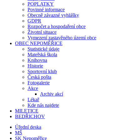
POPLATKY
Povinné informace
Obecně závazné vyhlášky
GDPR
Rozpočet a hospodaření obce
Životní situace
Vymezení zastavěného území obce
OBEC NEPOMĚŘICE
Statistické údaje
Mateřská škola
Knihovna
Historie
Sportovní klub
Česká pošta
Fotogalerie
Akce
Archiv akcí
Lékař
Kde nás najdete
MILETICE
BEDŘICHOV
Úřední deska
MŠ
SK Nepoměřice