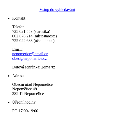
Vstup do vyhledávání
Kontakt
Telefon:
725 021 553 (starostka)
602 676 214 (místostarosta)
725 022 683 (účetní obce)
Email:
nepomerice@email.cz
obec@nepomerice.cz
Datová schránka: 2dma7tz
Adresa
Obecní úřad Nepoměřice
Nepoměřice 48
285 11 Nepoměřice
Úřední hodiny
PO 17:00-19:00