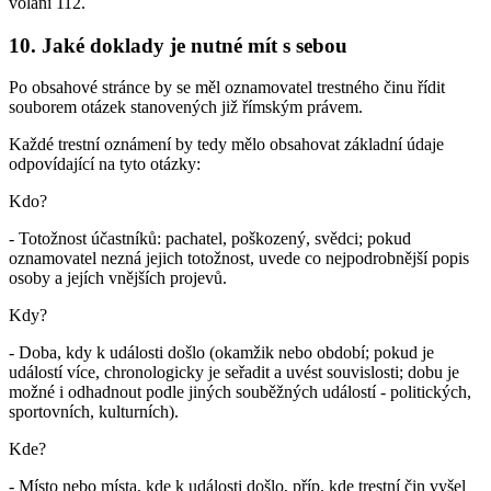
volání 112.
10. Jaké doklady je nutné mít s sebou
Po obsahové stránce by se měl oznamovatel trestného činu řídit
souborem otázek stanovených již římským právem.
Každé trestní oznámení by tedy mělo obsahovat základní údaje
odpovídající na tyto otázky:
Kdo?
- Totožnost účastníků: pachatel, poškozený, svědci; pokud
oznamovatel nezná jejich totožnost, uvede co nejpodrobnější popis
osoby a jejích vnějších projevů.
Kdy?
- Doba, kdy k události došlo (okamžik nebo období; pokud je
událostí více, chronologicky je seřadit a uvést souvislosti; dobu je
možné i odhadnout podle jiných souběžných událostí - politických,
sportovních, kulturních).
Kde?
- Místo nebo místa, kde k události došlo, příp. kde trestní čin vyšel