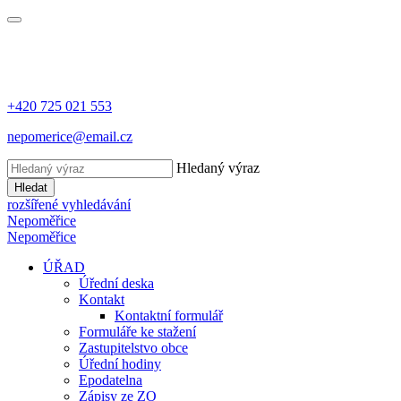
+420 725 021 553
nepomerice@email.cz
Hledaný výraz
Hledat
rozšířené vyhledávání
Nepoměřice
Nepoměřice
ÚŘAD
Úřední deska
Kontakt
Kontaktní formulář
Formuláře ke stažení
Zastupitelstvo obce
Úřední hodiny
Epodatelna
Zápisy ze ZO