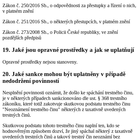
Zákon č. 250/2016 Sb., o odpovědnosti za přestupky a řízení o nich,
v platném znění
Zákon č. 251/2016 Sb., o některých přestupcích, v platném znění
Zákon č. 273/2008 Sb., o Policii České republiky, ve znění
pozdějších předpisů
19. Jaké jsou opravné prostředky a jak se uplatňují
Opravné prostředky nejsou stanoveny.
20. Jaké sankce mohou být uplatněny v případě
nedodržení povinností
Nesplnění povinnosti oznámit, že došlo ke spáchání trestného činu,
je v některých případech sankcionováno dle ust. § 368 trestního
zákoníku, které totiž zakotvuje skutkovou podstatu trestného činu
"Neoznámení trestného činu" některých z taxativně uvedených
trestných činů.
Skutkovou podstatu tohoto trestného činu naplní ten, kdo se
hodnověrným způsobem dozví, že jiný spáchal některý z taxativně
uvedených trestných činů a takový trestný čin neoznámí bez