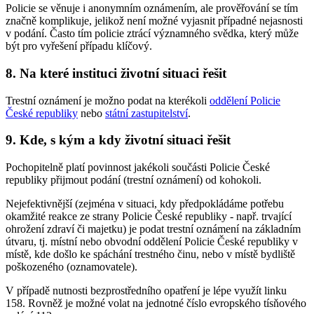
Policie se věnuje i anonymním oznámením, ale prověřování se tím
značně komplikuje, jelikož není možné vyjasnit případné nejasnosti
v podání. Často tím policie ztrácí významného svědka, který může
být pro vyřešení případu klíčový.
8. Na které instituci životní situaci řešit
Trestní oznámení je možno podat na kterékoli
oddělení Policie
České republiky
nebo
státní zastupitelství
.
9. Kde, s kým a kdy životní situaci řešit
Pochopitelně platí povinnost jakékoli součásti Policie České
republiky přijmout podání (trestní oznámení) od kohokoli.
Nejefektivnější (zejména v situaci, kdy předpokládáme potřebu
okamžité reakce ze strany Policie České republiky - např. trvající
ohrožení zdraví či majetku) je podat trestní oznámení na základním
útvaru, tj. místní nebo obvodní oddělení Policie České republiky v
místě, kde došlo ke spáchání trestného činu, nebo v místě bydliště
poškozeného (oznamovatele).
V případě nutnosti bezprostředního opatření je lépe využít linku
158. Rovněž je možné volat na jednotné číslo evropského tísňového