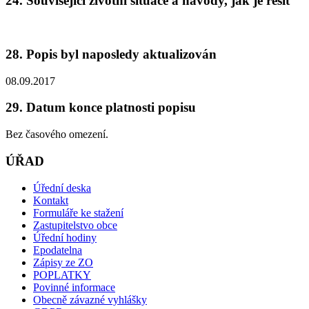
24. Související životní situace a návody, jak je řešit
28. Popis byl naposledy aktualizován
08.09.2017
29. Datum konce platnosti popisu
Bez časového omezení.
ÚŘAD
Úřední deska
Kontakt
Formuláře ke stažení
Zastupitelstvo obce
Úřední hodiny
Epodatelna
Zápisy ze ZO
POPLATKY
Povinné informace
Obecně závazné vyhlášky