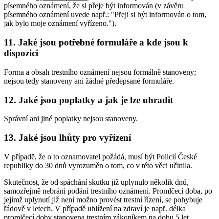
písemného oznámení, že si přeje být informován (v závěru
písemného oznámení uvede např.: "Přeji si být informován o tom,
jak bylo moje oznámení vyřízeno.").
11. Jaké jsou potřebné formuláře a kde jsou k
dispozici
Forma a obsah trestního oznámení nejsou formálně stanoveny;
nejsou tedy stanoveny ani žádné předepsané formuláře.
12. Jaké jsou poplatky a jak je lze uhradit
Správní ani jiné poplatky nejsou stanoveny.
13. Jaké jsou lhůty pro vyřízení
V případě, že o to oznamovatel požádá, musí být Policií České
republiky do 30 dnů vyrozuměn o tom, co v této věci učinila.
Skutečnost, že od spáchání skutku již uplynulo několik dnů,
samozřejmě nebrání podání trestního oznámení. Promlčecí doba, po
jejímž uplynutí již není možno provést trestní řízení, se pohybuje
řádově v letech. V případě ublížení na zdraví je např. délka
promlčecí doby stanovena trestním zákoníkem na dobu 5 let.