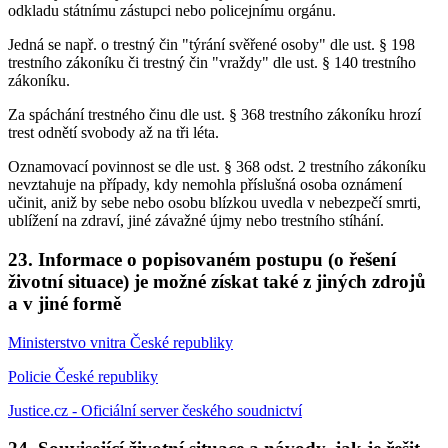
odkladu státnímu zástupci nebo policejnímu orgánu.
Jedná se např. o trestný čin "týrání svěřené osoby" dle ust. § 198
trestního zákoníku či trestný čin "vraždy" dle ust. § 140 trestního
zákoníku.
Za spáchání trestného činu dle ust. § 368 trestního zákoníku hrozí
trest odnětí svobody až na tři léta.
Oznamovací povinnost se dle ust. § 368 odst. 2 trestního zákoníku
nevztahuje na případy, kdy nemohla příslušná osoba oznámení
učinit, aniž by sebe nebo osobu blízkou uvedla v nebezpečí smrti,
ublížení na zdraví, jiné závažné újmy nebo trestního stíhání.
23. Informace o popisovaném postupu (o řešení
životní situace) je možné získat také z jiných zdrojů
a v jiné formě
Ministerstvo vnitra České republiky
Policie České republiky
Justice.cz - Oficiální server českého soudnictví