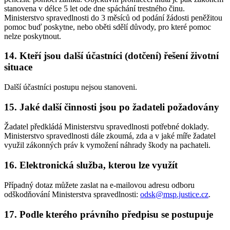
stanovena v délce 5 let ode dne spáchání trestného činu.
Ministerstvo spravedlnosti do 3 měsíců od podání žádosti peněžitou
pomoc buď poskytne, nebo oběti sdělí důvody, pro které pomoc
nelze poskytnout.
14. Kteří jsou další účastníci (dotčení) řešení životní
situace
Další účastníci postupu nejsou stanoveni.
15. Jaké další činnosti jsou po žadateli požadovány
Žadatel předkládá Ministerstvu spravedlnosti potřebné doklady.
Ministerstvo spravedlnosti dále zkoumá, zda a v jaké míře žadatel
využil zákonných práv k vymožení náhrady škody na pachateli.
16. Elektronická služba, kterou lze využít
Případný dotaz můžete zaslat na e-mailovou adresu odboru
odškodňování Ministerstva spravedlnosti:
odsk@msp.justice.cz
.
17. Podle kterého právního předpisu se postupuje