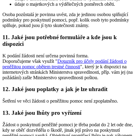
údaje o majetkových a výdělečných poměrech oběti.
Osoba pozůstalá je povinna uvést, zda je jedinou osobou splňující
podmínky pro poskytnutí pomoci, popř. kolik osob tyto podmínky
splňuje, pokud jsou jí tyto skutečnosti známy.
11. Jaké jsou potřebné formuláře a kde jsou k
dispozici
K podání žádosti není určena povinná forma.
Doporučujeme však využít "
Dotazník pro účely podání žádosti o
peněžitou pomoc obětem trestné činnosti
", který je k dispozici na
internetových stránkách Ministerstva spravedlnosti, příp. vám jej (na
požádání) zašle Ministerstvo spravedlnosti poštou.
12. Jaké jsou poplatky a jak je lze uhradit
Šetření ve věci žádosti o peněžitou pomoc není zpoplatněno.
13. Jaké jsou lhůty pro vyřízení
Žádost o poskytnutí peněžité pomoci je třeba podat do 2 let ode dne,
kdy se oběť dozvěděla o škodě, jinak její právo na poskytnutí
peněžité pomoci zaniká. Objektivní promlčecí lhůta je pak zákonem