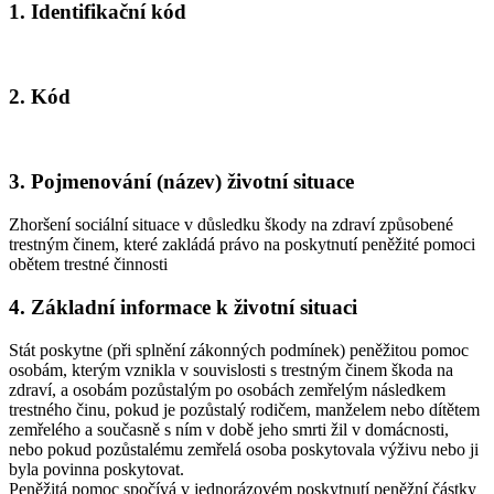
1. Identifikační kód
2. Kód
3. Pojmenování (název) životní situace
Zhoršení sociální situace v důsledku škody na zdraví způsobené
trestným činem, které zakládá právo na poskytnutí peněžité pomoci
obětem trestné činnosti
4. Základní informace k životní situaci
Stát poskytne (při splnění zákonných podmínek) peněžitou pomoc
osobám, kterým vznikla v souvislosti s trestným činem škoda na
zdraví, a osobám pozůstalým po osobách zemřelým následkem
trestného činu, pokud je pozůstalý rodičem, manželem nebo dítětem
zemřelého a současně s ním v době jeho smrti žil v domácnosti,
nebo pokud pozůstalému zemřelá osoba poskytovala výživu nebo ji
byla povinna poskytovat.
Peněžitá pomoc spočívá v jednorázovém poskytnutí peněžní částky