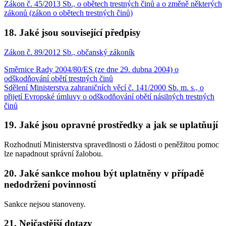
Zákon č. 45/2013 Sb., o obětech trestných činů a o změně některých
zákonů (zákon o obětech trestných činů)
18. Jaké jsou související předpisy
Zákon č. 89/2012 Sb., občanský zákoník
Směrnice Rady 2004/80/ES (ze dne 29. dubna 2004) o
odškodňování obětí trestných činů
Sdělení Ministerstva zahraničních věcí č. 141/2000 Sb. m. s., o
přijetí Evropské úmluvy o odškodňování obětí násilných trestných
činů
19. Jaké jsou opravné prostředky a jak se uplatňují
Rozhodnutí Ministerstva spravedlnosti o žádosti o peněžitou pomoc
lze napadnout správní žalobou.
20. Jaké sankce mohou být uplatněny v případě
nedodržení povinností
Sankce nejsou stanoveny.
21. Nejčastější dotazy