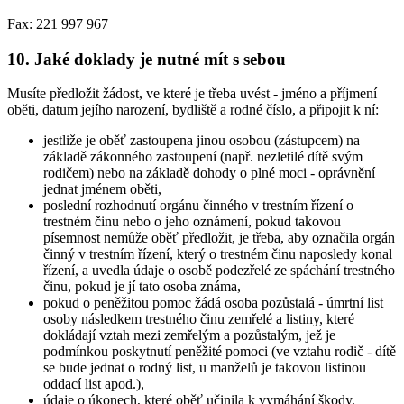
Fax: 221 997 967
10. Jaké doklady je nutné mít s sebou
Musíte předložit žádost, ve které je třeba uvést - jméno a příjmení
oběti, datum jejího narození, bydliště a rodné číslo, a připojit k ní:
jestliže je oběť zastoupena jinou osobou (zástupcem) na
základě zákonného zastoupení (např. nezletilé dítě svým
rodičem) nebo na základě dohody o plné moci - oprávnění
jednat jménem oběti,
poslední rozhodnutí orgánu činného v trestním řízení o
trestném činu nebo o jeho oznámení, pokud takovou
písemnost nemůže oběť předložit, je třeba, aby označila orgán
činný v trestním řízení, který o trestném činu naposledy konal
řízení, a uvedla údaje o osobě podezřelé ze spáchání trestného
činu, pokud je jí tato osoba známa,
pokud o peněžitou pomoc žádá osoba pozůstalá - úmrtní list
osoby následkem trestného činu zemřelé a listiny, které
dokládají vztah mezi zemřelým a pozůstalým, jež je
podmínkou poskytnutí peněžité pomoci (ve vztahu rodič - dítě
se bude jednat o rodný list, u manželů je takovou listinou
oddací list apod.),
údaje o úkonech, které oběť učinila k vymáhání škody,