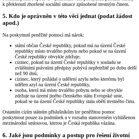
k překlenutí zhoršené sociální situace způsobené trestným činem.
5. Kdo je oprávněn v této věci jednat (podat žádost
apod.)
Na poskytnutí peněžité pomoci má nárok:
státní občan České republiky, pokud má na území České
republiky místo trvalého pobytu nebo pokud se na území
České republiky obvykle zdržuje,
cizinec, pokud na území České republiky v souladu se
zvláštními právními předpisy pobývá nepřetržitě po dobu delší
než 90 dnů,
cizinec, který požádal o udělení azylu nebo kterému byl
udělen azyl na území České republiky,
osoba, která má místo trvalého pobytu nebo se obvykle
zdržuje na území jiného členského státu Evropské unie,
pokud se na území České republiky stala obětí trestného činu.
Ostatním cizím státním příslušníkům lze peněžitou pomoc
poskytnout pouze za podmínek a v rozsahu stanoveném vyhlášenou
mezinárodní smlouvou, kterou je Česká republika vázána.
6. Jaké jsou podmínky a postup pro řešení životní