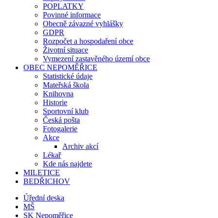
POPLATKY
Povinné informace
Obecně závazné vyhlášky
GDPR
Rozpočet a hospodaření obce
Životní situace
Vymezení zastavěného území obce
OBEC NEPOMĚŘICE
Statistické údaje
Mateřská škola
Knihovna
Historie
Sportovní klub
Česká pošta
Fotogalerie
Akce
Archiv akcí
Lékař
Kde nás najdete
MILETICE
BEDŘICHOV
Úřední deska
MŠ
SK Nepoměřice