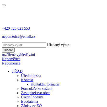
+420 725 021 553
nepomerice@email.cz
Hledaný výraz
Hledat
rozšířené vyhledávání
Nepoměřice
Nepoměřice
ÚŘAD
Úřední deska
Kontakt
Kontaktní formulář
Formuláře ke stažení
Zastupitelstvo obce
Úřední hodiny
Epodatelna
Zápisy ze ZO