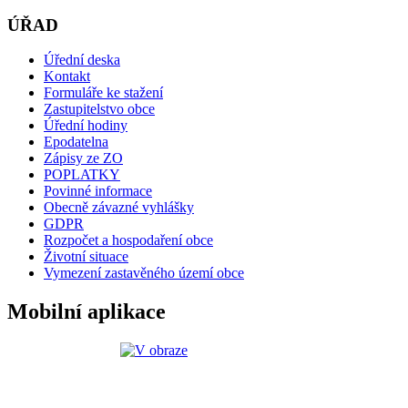
ÚŘAD
Úřední deska
Kontakt
Formuláře ke stažení
Zastupitelstvo obce
Úřední hodiny
Epodatelna
Zápisy ze ZO
POPLATKY
Povinné informace
Obecně závazné vyhlášky
GDPR
Rozpočet a hospodaření obce
Životní situace
Vymezení zastavěného území obce
Mobilní aplikace