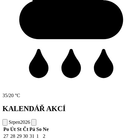
35/20 °C
KALENDÁŘ AKCÍ
Srpen
2026
Po
Út
St
Čt
Pá
So
Ne
27
28
29
30
31
1
2