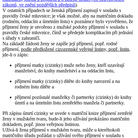
zákonů, ve znění pozdějších předpisů
).
V ostatních případech se ženská příjmení zapisují v souladu s
pravidly české mluvnice; je však možné, aby na matričním dokladu
(rodném, oddacím a úmrtním listu) v poznámce bylo vysvětleno, že
příjmení ženy je utvořeno z mužské podoby příjmení v souladu s
pravidly české mluvnice, čímž se předejde komplikacím při jednání
s úřady v zahraničí.
Na základě žádosti ženy se zapíše její příjmení, popř. rodné
příjmení,
podle předložené cizozemské veřejné listiny, popř. listin
,
jde-li o zápis:
příjmení matky (cizinky) muže nebo ženy, kteří uzavírají
manželství, do knihy manželství a na oddacím listu,
příjmení matky (cizinky) dítěte do knihy narození a na
rodném listu dítěte a
příjmení pozůstalé manželky či partnerky (cizinky) do knihy
úmrtí a na úmrtním listu zemřelého manžela či partnerky.
Při zápisu úmrtí cizinky se uvede v matriční knize příjmení zemřelé
ženy v mužském tvaru, bude-li jeho užívání prokázáno matričním
dokladem, popř. jinou veřejnou listinou.
Užívá-li žena příjmení v mužském tvaru, může u kteréhokoli
matričního úřadu požádat o užívání svého příjmení v souladu s