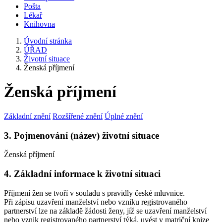
Pošta
Lékař
Knihovna
Úvodní stránka
ÚŘAD
Životní situace
Ženská příjmení
Ženská příjmení
Základní znění
Rozšířené znění
Úplné znění
3. Pojmenování (název) životní situace
Ženská příjmení
4. Základní informace k životní situaci
Příjmení žen se tvoří v souladu s pravidly české mluvnice.
Při zápisu uzavření manželství nebo vzniku registrovaného
partnerství lze na základě žádosti ženy, jíž se uzavření manželství
nebo vznik registrovaného partnerství týká, uvést v matriční knize