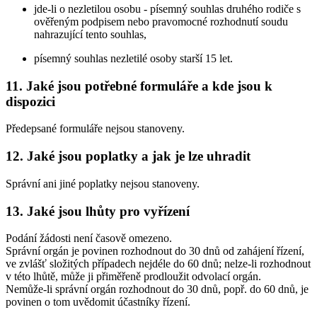
jde-li o nezletilou osobu - písemný souhlas druhého rodiče s
ověřeným podpisem nebo pravomocné rozhodnutí soudu
nahrazující tento souhlas,
písemný souhlas nezletilé osoby starší 15 let.
11. Jaké jsou potřebné formuláře a kde jsou k
dispozici
Předepsané formuláře nejsou stanoveny.
12. Jaké jsou poplatky a jak je lze uhradit
Správní ani jiné poplatky nejsou stanoveny.
13. Jaké jsou lhůty pro vyřízení
Podání žádosti není časově omezeno.
Správní orgán je povinen rozhodnout do 30 dnů od zahájení řízení,
ve zvlášť složitých případech nejdéle do 60 dnů; nelze-li rozhodnout
v této lhůtě, může ji přiměřeně prodloužit odvolací orgán.
Nemůže-li správní orgán rozhodnout do 30 dnů, popř. do 60 dnů, je
povinen o tom uvědomit účastníky řízení.