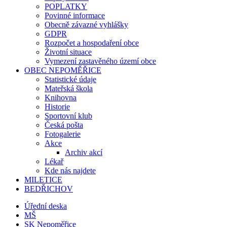
POPLATKY
Povinné informace
Obecně závazné vyhlášky
GDPR
Rozpočet a hospodaření obce
Životní situace
Vymezení zastavěného území obce
OBEC NEPOMĚŘICE
Statistické údaje
Mateřská škola
Knihovna
Historie
Sportovní klub
Česká pošta
Fotogalerie
Akce
Archiv akcí
Lékař
Kde nás najdete
MILETICE
BEDŘICHOV
Úřední deska
MŠ
SK Nepoměřice