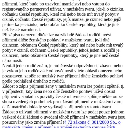
příjmení, které bude po uzavření manželství nebo vstupu do
registrovaného partnerství užívat, v mužském tvaru, jde-li o cizinku,
občanku České republiky, která má nebo bude mít trvalý pobyt v
cizině, občanku České republiky, jejíž manžel je cizinec nebo jejíž
partnerka je cizinka, nebo občanku České republiky, která je jiné
než české národnosti.
Při zápisu narození dítěte lze na základě žádosti rodičů uvést
příjmení dítěte ženského pohlaví v mužském tvaru, je-li dítě
cizincem, občanem České republiky, který má nebo bude mít trvalý
pobyt v cizině, občanem České republiky, jehož jeden z rodičů je
cizincem, nebo občanem České republiky, který je jiné než české
národnosti.
Není-li jeden rodič znám, je rodičovské odpovědnosti zbaven nebo
je výkon jeho rodičovské odpovědnosti v této oblasti omezen nebo
pozastaven, zapíše se mužský tvar příjmení dítěte ženského pohlaví
podle prohlášení druhého z rodičů.
Žádost o zápis příjmení ženy v mužském tvaru lze podat i zpětně, tj.
v případech, kdy žena nebo dítě ženského pohlaví užívá dosud
příjmení v souladu s pravidly české mluvnice a splňuje některou ze
shora uvedených podmínek pro užívání příjmení v mužském tvaru;
další matriční doklady se vydávají s příjmením v tomto tvaru.
Žádost o užívání příjmení v mužském tvaru lze podat pouze jednou;
veškeré další žádosti o uvedení téhož příjmení v mužském tvaru jsou
posuzovány jako změna příjmení (
§ 72 zákona č. 301/2000 Sb., o
matrikách, jménu a příjmení a o změně některých souvisejících