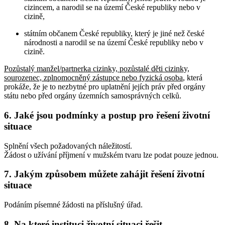
cizincem, a narodil se na území České republiky nebo v
cizině,
státním občanem České republiky, který je jiné než české
národnosti a narodil se na území České republiky nebo v
cizině.
Pozůstalý manžel/partnerka cizinky, pozůstalé děti cizinky,
sourozenec, zplnomocněný zástupce nebo fyzická osoba
, která
prokáže, že je to nezbytné pro uplatnění jejích práv před orgány
státu nebo před orgány územních samosprávných celků
.
6. Jaké jsou podmínky a postup pro řešení životní
situace
Splnění všech požadovaných náležitostí.
Žádost o užívání příjmení v mužském tvaru lze podat pouze jednou.
7. Jakým způsobem můžete zahájit řešení životní
situace
Podáním písemné žádosti na příslušný úřad.
8. Na které instituci životní situaci řešit