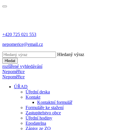
+420 725 021 553
nepomerice@email.cz
Hledaný výraz
Hledat
rozšířené vyhledávání
Nepoměřice
Nepoměřice
ÚŘAD
Úřední deska
Kontakt
Kontaktní formulář
Formuláře ke stažení
Zastupitelstvo obce
Úřední hodiny
Epodatelna
Zápisy ze ZO