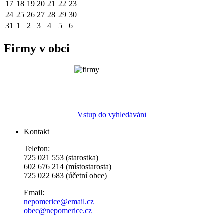
17
18
19
20
21
22
23
24
25
26
27
28
29
30
31
1
2
3
4
5
6
Firmy v obci
Vstup do vyhledávání
Kontakt
Telefon:
725 021 553 (starostka)
602 676 214 (místostarosta)
725 022 683 (účetní obce)
Email:
nepomerice@email.cz
obec@nepomerice.cz