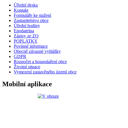
Úřední deska
Kontakt
Formuláře ke stažení
Zastupitelstvo obce
Úřední hodiny
Epodatelna
Zápisy ze ZO
POPLATKY
Povinné informace
Obecně závazné vyhlášky
GDPR
Rozpočet a hospodaření obce
Životní situace
Vymezení zastavěného území obce
Mobilní aplikace