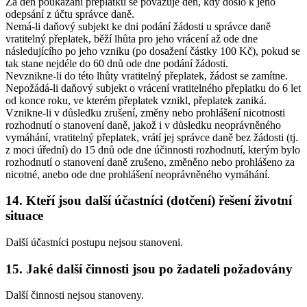
Za den poukázání přeplatku se považuje den, kdy došlo k jeho
odepsání z účtu správce daně.
Nemá-li daňový subjekt ke dni podání žádosti u správce daně
vratitelný přeplatek, běží lhůta pro jeho vrácení až ode dne
následujícího po jeho vzniku (po dosažení částky 100 Kč), pokud se
tak stane nejdéle do 60 dnů ode dne podání žádosti.
Nevznikne-li do této lhůty vratitelný přeplatek, žádost se zamítne.
Nepožádá-li daňový subjekt o vrácení vratitelného přeplatku do 6 let
od konce roku, ve kterém přeplatek vznikl, přeplatek zaniká.
Vznikne-li v důsledku zrušení, změny nebo prohlášení nicotnosti
rozhodnutí o stanovení daně, jakož i v důsledku neoprávněného
vymáhání, vratitelný přeplatek, vrátí jej správce daně bez žádosti (tj.
z moci úřední) do 15 dnů ode dne účinnosti rozhodnutí, kterým bylo
rozhodnutí o stanovení daně zrušeno, změněno nebo prohlášeno za
nicotné, anebo ode dne prohlášení neoprávněného vymáhání.
14. Kteří jsou další účastníci (dotčení) řešení životní
situace
Další účastníci postupu nejsou stanoveni.
15. Jaké další činnosti jsou po žadateli požadovány
Další činnosti nejsou stanoveny.