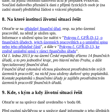
daně, na jejímž osobním daňovém účtu je přeplatek evidován.
Součástí daňového přiznání k dani z příjmů fyzických osob je (na
zadní straně) předtištěná žádost o vrácení přeplatku.
8. Na které instituci životní situaci řešit
Obraťte se na
příslušný finanční úřad
, resp. na jeho územní
pracoviště, na němž je uložen spis.
Informace o uložení spisu lze nalézt v "
Pokynu č. GFŘ-D-12, o
finančních úřadech, jejich územních pracovištích a o umístění spisu
nebo jeho příslušné části
", a dále v "
Pokynu č. GFŘ-D-13, ke
změně umístění spisů v rámci finančního úřadu
".
Od 1. ledna 2013 je na území České republiky zřízeno 14 finančních
úřadů, a to pro jednotlivé kraje, pro hlavní město Prahu, a dále
Specializovaný finanční úřad.
Finanční úřad vykonává věcnou působnost prostřednictvím svých
územních pracovišť, na nichž jsou uloženy daňové spisy poplatníků.
Kontakt poplatníků s finančními úřady je zajištěn prostřednictvím
územních pracovišť finančních úřadů.
9. Kde, s kým a kdy životní situaci řešit
Obraťte se na správce daně uvedeného v bodu 08.
Před osobní návštěvou se u správce daně informujte o jeho úředních