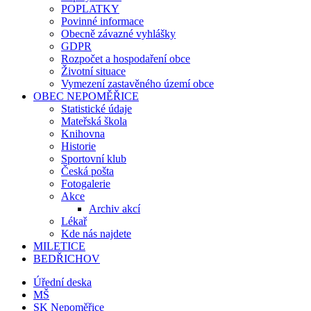
POPLATKY
Povinné informace
Obecně závazné vyhlášky
GDPR
Rozpočet a hospodaření obce
Životní situace
Vymezení zastavěného území obce
OBEC NEPOMĚŘICE
Statistické údaje
Mateřská škola
Knihovna
Historie
Sportovní klub
Česká pošta
Fotogalerie
Akce
Archiv akcí
Lékař
Kde nás najdete
MILETICE
BEDŘICHOV
Úřední deska
MŠ
SK Nepoměřice