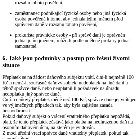
rozsahu tohoto pověření,
zaměstnanec podnikající fyzické osoby nebo jiná fyzická
osoba pověřená k tomu, aby jednala jejím jménem před
správcem daně v rozsahu tohoto pověření,
prokurista právnické osoby - při správě daní je oprávněn
jednat jejím jménem, může-li podle udělené prokury jednat
samostatně.
6. Jaké jsou podmínky a postup pro řešení životní
situace
Přeplatek se na žádost daňového subjektu vrátí, činí-li nejméně 100
Kč a nemá-li současně daňový subjekt nedoplatek na jiné dani u
téhož správce daně, nebo neuplatnil-li požadavek na úhradu
nedoplatku jiný správce daně.
Činí-li daňový přeplatek méně než 100 Kč, správce daně jej vrátí jen
ve výjimečných případech tak, aby byla zajištěna zásada
hospodárnosti.
Pokud daňový subjekt o vrácení vratitelného přeplatku nepožádá,
platí, že tento přeplatek zůstává jako platba na neuhrazenou daň na
osobním daňovém účtu, na kterém je evidován.
Z moci úřední vrací správce daně vratitelný přeplatek, pokud tak
stanoví zákon.