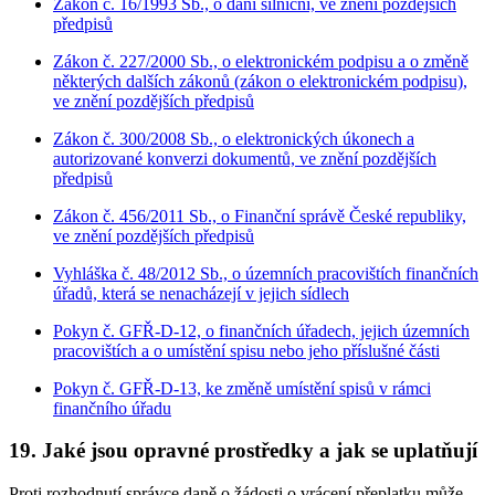
Zákon č. 16/1993 Sb., o dani silniční, ve znění pozdějších
předpisů
Zákon č. 227/2000 Sb., o elektronickém podpisu a o změně
některých dalších zákonů (zákon o elektronickém podpisu),
ve znění pozdějších předpisů
Zákon č. 300/2008 Sb., o elektronických úkonech a
autorizované konverzi dokumentů, ve znění pozdějších
předpisů
Zákon č. 456/2011 Sb., o Finanční správě České republiky,
ve znění pozdějších předpisů
Vyhláška č. 48/2012 Sb., o územních pracovištích finančních
úřadů, která se nenacházejí v jejich sídlech
Pokyn č. GFŘ-D-12, o finančních úřadech, jejich územních
pracovištích a o umístění spisu nebo jeho příslušné části
Pokyn č. GFŘ-D-13, ke změně umístění spisů v rámci
finančního úřadu
19. Jaké jsou opravné prostředky a jak se uplatňují
Proti rozhodnutí správce daně o žádosti o vrácení přeplatku může