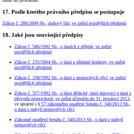
ústně do protokolu.
17. Podle kterého právního předpisu se postupuje
Zákon č. 280/2009 Sb., daňový řád, ve znění pozdějších předpisů
18. Jaké jsou související předpisy
Zákon č. 586/1992 Sb., o daních z příjmů, ve znění
pozdějších předpisů
Zákon č. 235/2004 Sb., o dani z přidané hodnoty, ve znění
pozdějších předpisů
Zákon č. 338/1992 Sb., o dani z nemovitých věcí, ve znění
pozdějších předpisů
Zákon č. 357/1992 Sb., o dani dědické, dani darovací a dani z
převodu nemovitostí, ve znění účinném do 31. prosince 2013
,
ve spojení s
§ 57 zákonného opatření Senátu č. 340/2013 Sb.,
o dani z nabytí nemovitých věcí
Zákonné opatření Senátu č. 340/2013 Sb., o dani z nabytí
nemovitých věcí