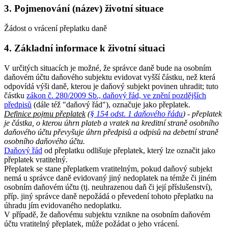
3. Pojmenování (název) životní situace
Žádost o vrácení přeplatku daně
4. Základní informace k životní situaci
V určitých situacích je možné, že správce daně bude na osobním
daňovém účtu daňového subjektu evidovat vyšší částku, než která
odpovídá výši daně, kterou je daňový subjekt povinen uhradit; tuto
částku
zákon č. 280/2009 Sb., daňový řád, ve znění pozdějších
předpisů
(dále též "daňový řád"), označuje jako přeplatek.
Definice pojmu přeplatek
(
§ 154 odst. 1 daňového řádu
) - přeplatek
je částka, o kterou úhrn plateb a vratek na kreditní straně osobního
daňového účtu převyšuje úhrn předpisů a odpisů na debetní straně
osobního daňového účtu.
Daňový řád
od přeplatku odlišuje přeplatek, který lze označit jako
přeplatek vratitelný.
Přeplatek se stane přeplatkem vratitelným, pokud daňový subjekt
nemá u správce daně evidovaný jiný nedoplatek na témže či jiném
osobním daňovém účtu (tj. neuhrazenou daň či její příslušenství),
příp. jiný správce daně nepožádá o převedení tohoto přeplatku na
úhradu jím evidovaného nedoplatku.
V případě, že daňovému subjektu vznikne na osobním daňovém
účtu vratitelný přeplatek, může požádat o jeho vrácení.