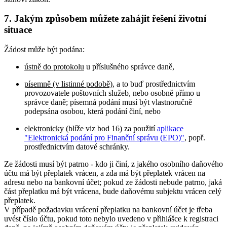
7. Jakým způsobem můžete zahájit řešení životní
situace
Žádost může být podána:
ústně do protokolu
u příslušného správce daně,
písemně (v listinné podobě)
, a to buď prostřednictvím
provozovatele poštovních služeb, nebo osobně přímo u
správce daně; písemná podání musí být vlastnoručně
podepsána osobou, která podání činí, nebo
elektronicky
(blíže viz bod 16) za použití
aplikace
"Elektronická podání pro Finanční správu (EPO)"
, popř.
prostřednictvím datové schránky.
Ze žádosti musí být patrno - kdo ji činí, z jakého osobního daňového
účtu má být přeplatek vrácen, a zda má být přeplatek vrácen na
adresu nebo na bankovní účet; pokud ze žádosti nebude patrno, jaká
část přeplatku má být vrácena, bude daňovému subjektu vrácen celý
přeplatek.
V případě požadavku vrácení přeplatku na bankovní účet je třeba
uvést číslo účtu, pokud toto nebylo uvedeno v přihlášce k registraci