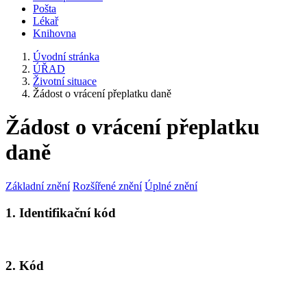
Pošta
Lékař
Knihovna
Úvodní stránka
ÚŘAD
Životní situace
Žádost o vrácení přeplatku daně
Žádost o vrácení přeplatku
daně
Základní znění
Rozšířené znění
Úplné znění
1. Identifikační kód
2. Kód