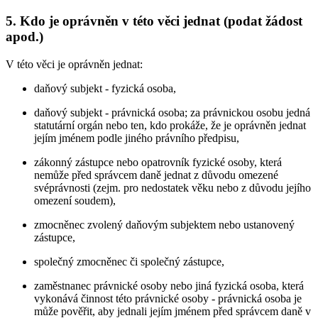
5. Kdo je oprávněn v této věci jednat (podat žádost
apod.)
V této věci je oprávněn jednat:
daňový subjekt - fyzická osoba,
daňový subjekt - právnická osoba; za právnickou osobu jedná
statutární orgán nebo ten, kdo prokáže, že je oprávněn jednat
jejím jménem podle jiného právního předpisu,
zákonný zástupce nebo opatrovník fyzické osoby, která
nemůže před správcem daně jednat z důvodu omezené
svéprávnosti (zejm. pro nedostatek věku nebo z důvodu jejího
omezení soudem),
zmocněnec zvolený daňovým subjektem nebo ustanovený
zástupce,
společný zmocněnec či společný zástupce,
zaměstnanec právnické osoby nebo jiná fyzická osoba, která
vykonává činnost této právnické osoby - právnická osoba je
může pověřit, aby jednali jejím jménem před správcem daně v