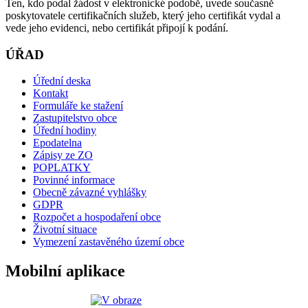
Ten, kdo podal žádost v elektronické podobě, uvede současně
poskytovatele certifikačních služeb, který jeho certifikát vydal a
vede jeho evidenci, nebo certifikát připojí k podání.
ÚŘAD
Úřední deska
Kontakt
Formuláře ke stažení
Zastupitelstvo obce
Úřední hodiny
Epodatelna
Zápisy ze ZO
POPLATKY
Povinné informace
Obecně závazné vyhlášky
GDPR
Rozpočet a hospodaření obce
Životní situace
Vymezení zastavěného území obce
Mobilní aplikace