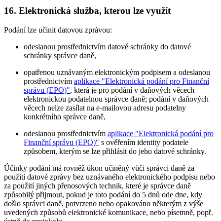
16. Elektronická služba, kterou lze využít
Podání lze učinit datovou zprávou:
odeslanou prostřednictvím datové schránky do datové
schránky správce daně,
opatřenou uznávaným elektronickým podpisem a odeslanou
prostřednictvím
aplikace "Elektronická podání pro Finanční
správu (EPO)"
, která je pro podání v daňových věcech
elektronickou podatelnou správce daně; podání v daňových
věcech nelze zasílat na e-mailovou adresu podatelny
konkrétního správce daně,
odeslanou prostřednictvím
aplikace "Elektronická podání pro
Finanční správu (EPO)"
s ověřením identity podatele
způsobem, kterým se lze přihlásit do jeho datové schránky.
Účinky podání má rovněž úkon učiněný vůči správci daně za
použití datové zprávy bez uznávaného elektronického podpisu nebo
za použití jiných přenosových technik, které je správce daně
způsobilý přijmout, pokud je toto podání do 5 dnů ode dne, kdy
došlo správci daně, potvrzeno nebo opakováno některým z výše
uvedených způsobů elektronické komunikace, nebo písemně, popř.