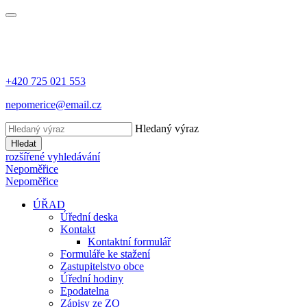
+420 725 021 553
nepomerice@email.cz
Hledaný výraz
Hledat
rozšířené vyhledávání
Nepoměřice
Nepoměřice
ÚŘAD
Úřední deska
Kontakt
Kontaktní formulář
Formuláře ke stažení
Zastupitelstvo obce
Úřední hodiny
Epodatelna
Zápisy ze ZO