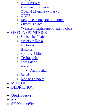
POPLATKY
Povinné informace
Obecně závazné vyhlášky
GDPR
Rozpočet a hospodaření obce
Životní situace
Vymezení zastavěného území obce
OBEC NEPOMĚŘICE
Statistické údaje
Mateřská škola
Knihovna
Historie
Sportovní klub
Česká pošta
Fotogalerie
Akce
Archiv akcí
Lékař
Kde nás najdete
MILETICE
BEDŘICHOV
Úřední deska
MŠ
SK Nepoměřice