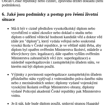
Občan České republiky nebo cizinec, zpravidla držitel dokladu (není
podmínkou).
6. Jaké jsou podmínky a postup pro řešení životní
situace
Má-li být v cizině předložen vysokoškolský diplom nebo
vysvědčení o státní zkoušce nebo doklad o studiu nebo
diplom o udělení vědecké hodnosti kandidát věd a doktor věd
(dále jen "diplom"), který vydala veřejná nebo soukromá
vysoká škola v České republice, je ve většině států třeba, aby
diplom byl opatřen ověřením Ministerstva školství, mládeže a
tělovýchovy (tzv. legalizace), dále opatřen vyšším ověřením
Ministerstva zahraničních věcí (tzv. superlegalizace) a
následně superlegalizován i zastupitelským úřadem státu, ve
kterém má být diplom použit.
Výjimky z povinnosti superlegalizace zastupitelským úřadem
příslušného státu vyplývají z vnitrostátního práva daného státu
nebo z mezinárodních smluv; diplomy vydané vojenskými
vysokými školami ověřuje Ministerstvo obrany, diplomy
vydané Policejní akademií České republiky pak Ministerstvo
vnitra.
Je-li stát, kde bude diplom použit, smluvní stranou Haagské