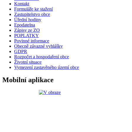
Kontakt
Formuláře ke stažení
Zastupitelstvo obce
Úřední hodiny
Epodatelna
Zápisy ze ZO
POPLATKY
Povinné informace
Obecně závazné vyhlášky
GDPR
Rozpočet a hospodaření obce
Životní situace
Vymezení zastavěného území obce
Mobilní aplikace