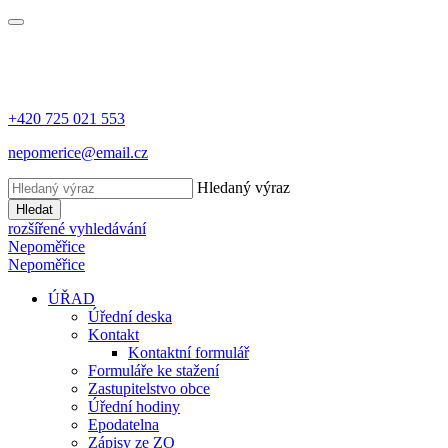
+420 725 021 553
nepomerice@email.cz
Hledaný výraz
Hledat
rozšířené vyhledávání
Nepoměřice
Nepoměřice
ÚŘAD
Úřední deska
Kontakt
Kontaktní formulář
Formuláře ke stažení
Zastupitelstvo obce
Úřední hodiny
Epodatelna
Zápisy ze ZO