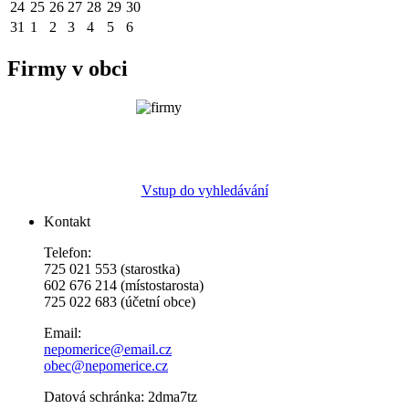
24
25
26
27
28
29
30
31
1
2
3
4
5
6
Firmy v obci
Vstup do vyhledávání
Kontakt
Telefon:
725 021 553 (starostka)
602 676 214 (místostarosta)
725 022 683 (účetní obce)
Email:
nepomerice@email.cz
obec@nepomerice.cz
Datová schránka: 2dma7tz