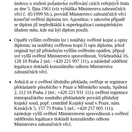
úmluvy o zrušení požadavku ověřování cizích veřejných listin
ze dne 5. října 1961 (viz vyhláška Ministerstva zahraničních
věcí č. 45/1999 Sb.), provádí Ministerstvo zahraničních věcí
konečné ověření diplomu tzv. Apostilou; v takovém případě
se diplom již nepředkládá k superlegalizaci zastupitelským
úřadem státu, kde má být diplom použit.
Opatřit vyšším ověřením lze i notářsky ověřené kopie a opisy
diplomu; na notářsky ověřenou kopii či opis diplomu, jehož
originál byl již příslušným vyšším ověřením opatřen, připojí
své vyšší ověření Ministerstvo spravedlnosti, Vyšehradská 16,
128 10 Praha 2 (tel.: +420 221 997 111), a následně oddělení
legalizace dokladů konzulárního odboru Ministerstva
zahraničních věcí.
Jedná-li se o ověření úředního překladu, ověřuje se registrace
překladatele působícího v Praze u Městského soudu, Spálená
2, 112 16 Praha 2 (tel.: +420 221 931 111); ověření registrace
mimopražského soudního překladatele provádí příslušný
krajský soud, popř. centrálně Krajský soud v Praze, nám.
Kinských 5, 157 75 Praha 5 (tel.: +420 257 005 111);
následuje vyšší ověření Ministerstvem spravedlnosti a ověření
oddělením legalizace dokladů konzulárního odboru
Ministerstva zahraničních věcí.