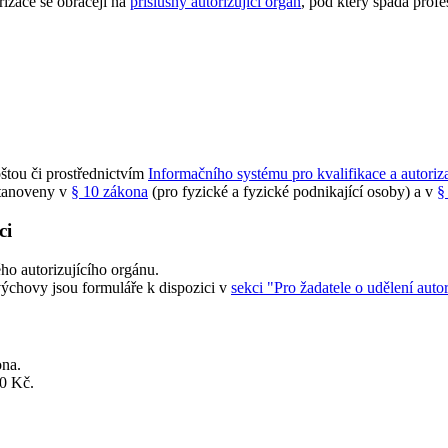
rizace se obracejí na
příslušný autorizující orgán
, pod který spadá profe
štou či prostřednictvím
Informačního systému pro kvalifikace a autori
stanoveny v
§ 10 zákona
(pro fyzické a fyzické podnikající osoby) a v
§
ci
ho autorizujícího orgánu.
ovýchovy jsou formuláře k dispozici v
sekci "Pro žadatele o udělení auto
ona.
00 Kč.