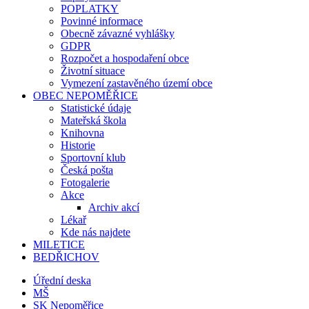
POPLATKY
Povinné informace
Obecně závazné vyhlášky
GDPR
Rozpočet a hospodaření obce
Životní situace
Vymezení zastavěného území obce
OBEC NEPOMĚŘICE
Statistické údaje
Mateřská škola
Knihovna
Historie
Sportovní klub
Česká pošta
Fotogalerie
Akce
Archiv akcí
Lékař
Kde nás najdete
MILETICE
BEDŘICHOV
Úřední deska
MŠ
SK Nepoměřice