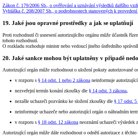
Zákon č. 179/2006 Sb., o ověřování a uznávání výsledků dalšího vzd
Vyhláška č. 208/2007 Sb., o podrobnostech stanovených k provedení 
19. Jaké jsou opravné prostředky a jak se uplatňují
Proti rozhodnutí či usnesení autorizujícího orgánu může účastník říze
tohoto rozhodnutí.
O rozkladu rozhoduje ministr nebo vedoucí jiného ústředního správní
20. Jaké sankce mohou být uplatněny v případě nedo
Autorizující orgán může rozhodnout o uložení pokuty autorizované os
v rozporu s
§ 14 odst. 1 nebo 2 zákona
neinformuje autorizující
nezveřejní termín konání zkoušky dle
§ 14 odst. 3 zákona
,
nezašle uchazeči pozvánku ke složení zkoušky dle
§ 17 odst. 5
neinformuje uchazeče nebo autorizující orgán o náhradním ter
v rozporu s
§ 18 odst. 12 zákona
neoznámí uchazeči výsledek z
Autorizující orgán může dále rozhodnout o odnětí autorizace z těchto