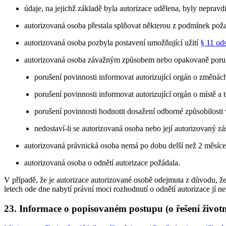
údaje, na jejichž základě byla autorizace udělena, byly nepravd
autorizovaná osoba přestala splňovat některou z podmínek pož
autorizovaná osoba pozbyla postavení umožňující užití
§ 11 od
autorizovaná osoba závažným způsobem nebo opakovaně porušila 
porušení povinnosti informovat autorizující orgán o změnác
porušení povinnosti informovat autorizující orgán o místě 
porušení povinnosti hodnotit dosažení odborné způsobilosti
nedostaví-li se autorizovaná osoba nebo její autorizovaný 
autorizovaná právnická osoba nemá po dobu delší než 2 měsíc
autorizovaná osoba o odnětí autorizace požádala.
V případě, že je autorizace autorizované osobě odejmuta z důvodu, ž
letech ode dne nabytí právní moci rozhodnutí o odnětí autorizace jí ne
23. Informace o popisovaném postupu (o řešení životní