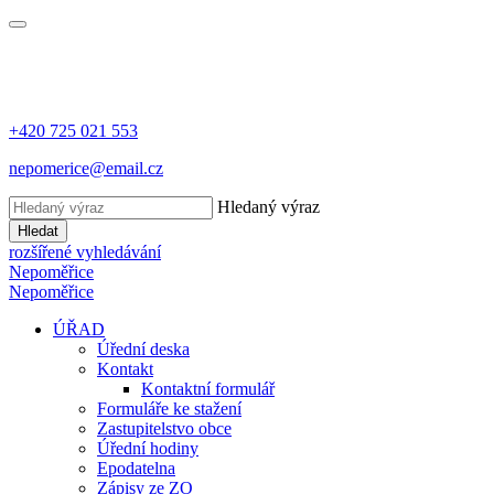
+420 725 021 553
nepomerice@email.cz
Hledaný výraz
Hledat
rozšířené vyhledávání
Nepoměřice
Nepoměřice
ÚŘAD
Úřední deska
Kontakt
Kontaktní formulář
Formuláře ke stažení
Zastupitelstvo obce
Úřední hodiny
Epodatelna
Zápisy ze ZO