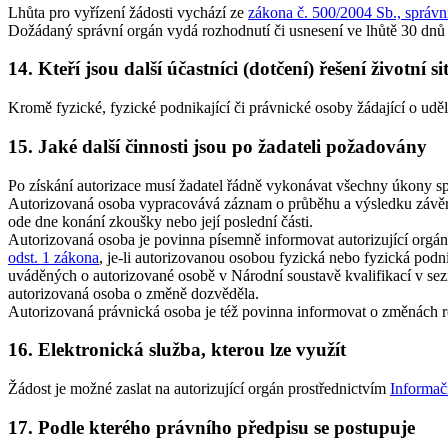
Lhůta pro vyřízení žádosti vychází ze
zákona č. 500/2004 Sb., správní
Dožádaný správní orgán vydá rozhodnutí či usnesení ve lhůtě 30 dnů 
14. Kteří jsou další účastníci (dotčení) řešení životní s
Kromě fyzické, fyzické podnikající či právnické osoby žádající o uděle
15. Jaké další činnosti jsou po žadateli požadovány
Po získání autorizace musí žadatel řádně vykonávat všechny úkony sp
Autorizovaná osoba vypracovává záznam o průběhu a výsledku závěrečn
ode dne konání zkoušky nebo její poslední části.
Autorizovaná osoba je povinna písemně informovat autorizující orgán, 
odst. 1 zákona
, je-li autorizovanou osobou fyzická nebo fyzická podn
uváděných o autorizované osobě v Národní soustavě kvalifikací v s
autorizovaná osoba o změně dozvěděla.
Autorizovaná právnická osoba je též povinna informovat o změnách 
16. Elektronická služba, kterou lze využít
Žádost je možné zaslat na autorizující orgán prostřednictvím
Informač
17. Podle kterého právního předpisu se postupuje