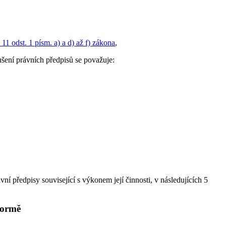
 11 odst. 1 písm. a) a d) až f) zákona
,
šení právních předpisů se považuje:
 předpisy související s výkonem její činnosti, v následujících 5
 formě