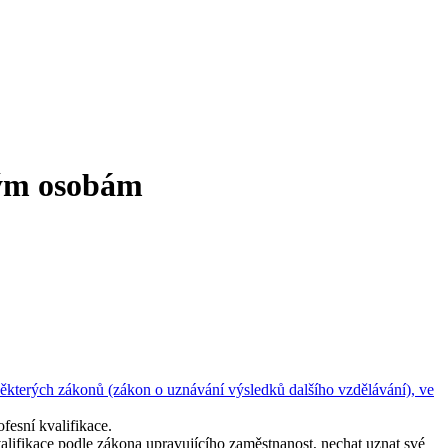
kým osobám
ěkterých zákonů (zákon o uznávání výsledků dalšího vzdělávání), ve
fesní kvalifikace.
valifikace podle zákona upravujícího zaměstnanost, nechat uznat své