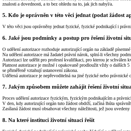
znalosti a dovednosti, a to bez ohledu na to, jak jich nabyl/a.
5. Kdo je oprávněn v této věci jednat (podat žádost a
V této věci jsou oprávněny jednat fyzické, fyzické podnikající i právn
6. Jaké jsou podmínky a postup pro řešení životní sit
O udělení autorizace rozhoduje autorizující orgán na základě písemné 
Na udělení autorizace má žadatel právní nárok, splní-li všechny pod
Autorizaci lze udělit pro profesní kvalifikaci, pro kterou je schválen 
Platnost autorizace je možné i opakovaně prodloužit vždy o dalších 5 l
se přiměřeně vztahují ustanovení zákona.
Udělená autorizace je nepřevoditelná na jiné fyzické nebo právnické 
7. Jakým způsobem můžete zahájit řešení životní situ
Proces udělení autorizace fyzickým, fyzickým podnikajícím a právnick
V den, kdy autorizující orgán tuto žádost obdrží, začíná lhůta správníh
Zasílaná žádost musí obsahovat všechny náležitosti, jež jsou uvedeny
8. Na které instituci životní situaci řešit