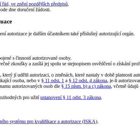
 řád, ve znění pozdějších předpisů
.
ode dne doručení žádosti.
ituace
ní autorizace je dalším účastníkem také příslušný autorizující orgán.
ojené s činností autorizované osoby.
é zkoušky a zasílá jej spolu se stejnopisem osvědčení o získání profe
který jí udělil autorizaci, o změnách, které nastaly v době platnosti a
ikající osoba, nebo v
§ 11 odst. 1
a
§ 12 odst. 4 zákona
, je-li autorizo
eznamu autorizovaných osob dle
§ 15 písm. b) a c) zákona
, včetně údajů
rozhodných pro užití
ustanovení § 11 odst. 3 zákona
.
ního systému pro kvalifikace a autorizace (ISKA)
.