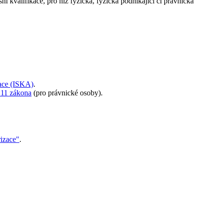
sní kvalifikace, pro niž fyzická, fyzická podnikající či právnická
zace (ISKA)
.
 11 zákona
(pro právnické osoby).
rizace"
.