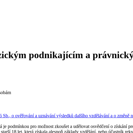
fyzickým podnikajícím a právnic
osobám
6 Sb., o ověřování a uznávání výsledků dalšího vzdělávání a o změně n
á je podmínkou pro možnost zkoušet a udělovat osvědčení o získání pro
arší 18 let, která získala alespoň základy vzdělání, nebo účastník rek