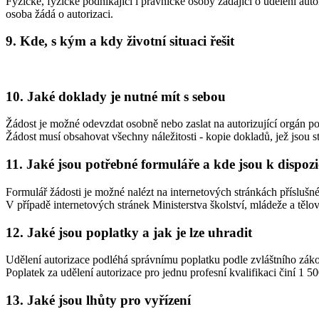
Fyzické, fyzické podnikající i právnické osoby žádající o udělení auto
osoba žádá o autorizaci.
9. Kde, s kým a kdy životní situaci řešit
10. Jaké doklady je nutné mít s sebou
Žádost je možné odevzdat osobně nebo zaslat na autorizující orgán po
Žádost musí obsahovat všechny náležitosti - kopie dokladů, jež jsou 
11. Jaké jsou potřebné formuláře a kde jsou k dispozi
Formulář žádosti je možné nalézt na internetových stránkách příslušné
V případě internetových stránek Ministerstva školství, mládeže a těl
12. Jaké jsou poplatky a jak je lze uhradit
Udělení autorizace podléhá správnímu poplatku podle zvláštního zák
Poplatek za udělení autorizace pro jednu profesní kvalifikaci činí 1 5
13. Jaké jsou lhůty pro vyřízení