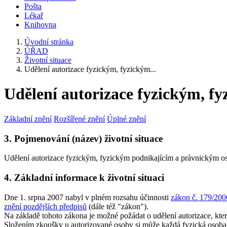
Pošta
Lékař
Knihovna
Úvodní stránka
ÚŘAD
Životní situace
Udělení autorizace fyzickým, fyzickým...
Udělení autorizace fyzickým, 
Základní znění
Rozšířené znění
Úplné znění
3. Pojmenování (název) životní situace
Udělení autorizace fyzickým, fyzickým podnikajícím a právnickým 
4. Základní informace k životní situaci
Dne 1. srpna 2007 nabyl v plném rozsahu účinnosti
zákon č. 179/200
znění pozdějších předpisů
(dále též "zákon").
Na základě tohoto zákona je možné požádat o udělení autorizace, kter
Složením zkoušky u autorizované osoby si může každá fyzická osoba st