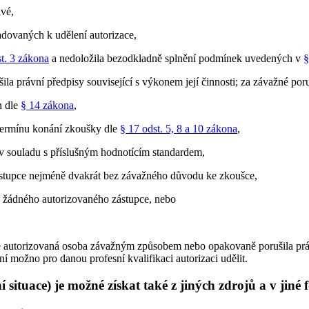
ivé,
adovaných k udělení autorizace,
st. 3 zákona
a nedoložila bezodkladně splnění podmínek uvedených v
§
právní předpisy související s výkonem její činnosti; za závažné poru
h dle
§ 14 zákona
,
a termínu konání zkoušky dle
§ 17 odst. 5, 8 a 10 zákona
,
 v souladu s příslušným hodnotícím standardem,
zástupce nejméně dvakrát bez závažného důvodu ke zkoušce,
e žádného autorizovaného zástupce, nebo
e autorizovaná osoba závažným způsobem nebo opakovaně porušila právní
ní možno pro danou profesní kvalifikaci autorizaci udělit.
 situace) je možné získat také z jiných zdrojů a v jiné