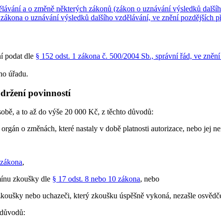
ělávání a o změně některých zákonů (zákon o uznávání výsledků dalšího
zákona o uznávání výsledků dalšího vzdělávání, ve znění pozdějších p
ní podat dle
§ 152 odst. 1 zákona č. 500/2004 Sb., správní řád, ve znění
ho úřadu.
držení povinností
obě, a to až do výše 20 000 Kč, z těchto důvodů:
 orgán o změnách, které nastaly v době platnosti autorizace, nebo jej n
 zákona
,
mínu zkoušky dle
§ 17 odst. 8 nebo 10 zákona
, nebo
koušky nebo uchazeči, který zkoušku úspěšně vykoná, nezašle osvědče
 důvodů: