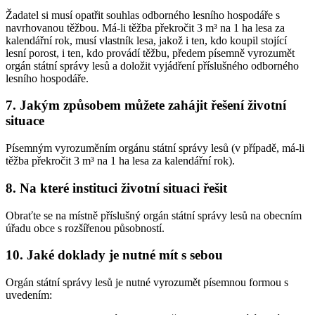
Žadatel si musí opatřit souhlas odborného lesního hospodáře s
navrhovanou těžbou. Má-li těžba překročit 3 m³ na 1 ha lesa za
kalendářní rok, musí vlastník lesa, jakož i ten, kdo koupil stojící
lesní porost, i ten, kdo provádí těžbu, předem písemně vyrozumět
orgán státní správy lesů a doložit vyjádření příslušného odborného
lesního hospodáře.
7. Jakým způsobem můžete zahájit řešení životní
situace
Písemným vyrozuměním orgánu státní správy lesů (v případě, má-li
těžba překročit 3 m³ na 1 ha lesa za kalendářní rok).
8. Na které instituci životní situaci řešit
Obraťte se na místně příslušný orgán státní správy lesů na obecním
úřadu obce s rozšířenou působností.
10. Jaké doklady je nutné mít s sebou
Orgán státní správy lesů je nutné vyrozumět písemnou formou s
uvedením: