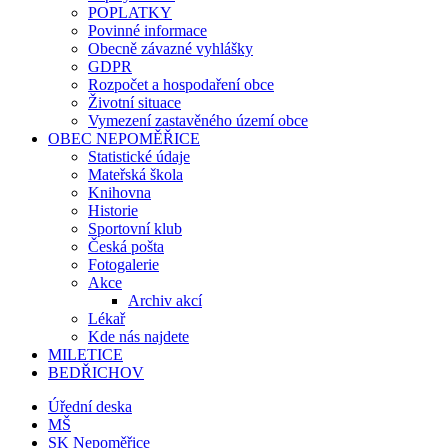
POPLATKY
Povinné informace
Obecně závazné vyhlášky
GDPR
Rozpočet a hospodaření obce
Životní situace
Vymezení zastavěného území obce
OBEC NEPOMĚŘICE
Statistické údaje
Mateřská škola
Knihovna
Historie
Sportovní klub
Česká pošta
Fotogalerie
Akce
Archiv akcí
Lékař
Kde nás najdete
MILETICE
BEDŘICHOV
Úřední deska
MŠ
SK Nepoměřice