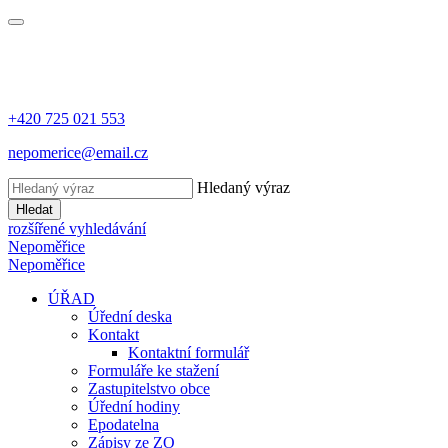
+420 725 021 553
nepomerice@email.cz
Hledaný výraz
Hledat
rozšířené vyhledávání
Nepoměřice
Nepoměřice
ÚŘAD
Úřední deska
Kontakt
Kontaktní formulář
Formuláře ke stažení
Zastupitelstvo obce
Úřední hodiny
Epodatelna
Zápisy ze ZO