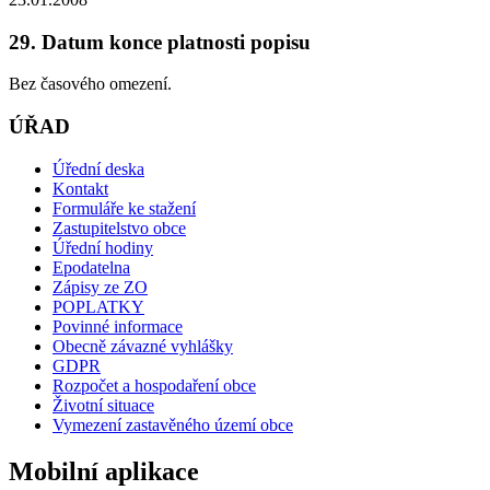
29. Datum konce platnosti popisu
Bez časového omezení.
ÚŘAD
Úřední deska
Kontakt
Formuláře ke stažení
Zastupitelstvo obce
Úřední hodiny
Epodatelna
Zápisy ze ZO
POPLATKY
Povinné informace
Obecně závazné vyhlášky
GDPR
Rozpočet a hospodaření obce
Životní situace
Vymezení zastavěného území obce
Mobilní aplikace