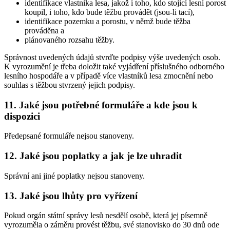
identifikace vlastníka lesa, jakož i toho, kdo stojící lesní porost
koupil, i toho, kdo bude těžbu provádět (jsou-li tací),
identifikace pozemku a porostu, v němž bude těžba
prováděna a
plánovaného rozsahu těžby.
Správnost uvedených údajů stvrďte podpisy výše uvedených osob.
K vyrozumění je třeba doložit také vyjádření příslušného odborného
lesního hospodáře a v případě více vlastníků lesa zmocnění nebo
souhlas s těžbou stvrzený jejich podpisy.
11. Jaké jsou potřebné formuláře a kde jsou k
dispozici
Předepsané formuláře nejsou stanoveny.
12. Jaké jsou poplatky a jak je lze uhradit
Správní ani jiné poplatky nejsou stanoveny.
13. Jaké jsou lhůty pro vyřízení
Pokud orgán státní správy lesů nesdělí osobě, která jej písemně
vyrozuměla o záměru provést těžbu, své stanovisko do 30 dnů ode