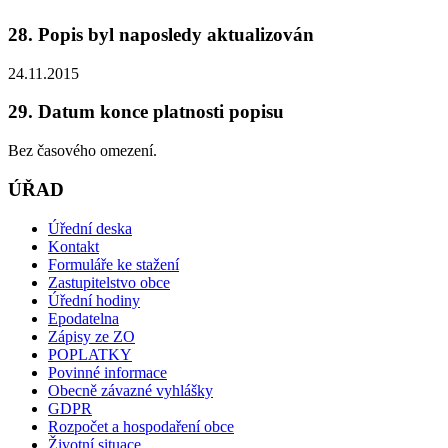
28. Popis byl naposledy aktualizován
24.11.2015
29. Datum konce platnosti popisu
Bez časového omezení.
ÚŘAD
Úřední deska
Kontakt
Formuláře ke stažení
Zastupitelstvo obce
Úřední hodiny
Epodatelna
Zápisy ze ZO
POPLATKY
Povinné informace
Obecně závazné vyhlášky
GDPR
Rozpočet a hospodaření obce
Životní situace