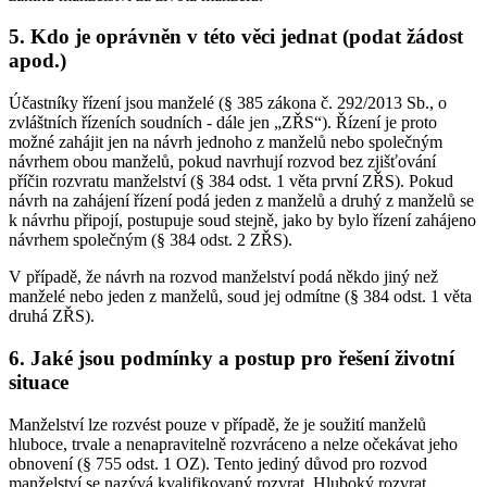
5. Kdo je oprávněn v této věci jednat (podat žádost
apod.)
Účastníky řízení jsou manželé (§ 385 zákona č. 292/2013 Sb., o
zvláštních řízeních soudních - dále jen „ZŘS“). Řízení je proto
možné zahájit jen na návrh jednoho z manželů nebo společným
návrhem obou manželů, pokud navrhují rozvod bez zjišťování
příčin rozvratu manželství (§ 384 odst. 1 věta první ZŘS). Pokud
návrh na zahájení řízení podá jeden z manželů a druhý z manželů se
k návrhu připojí, postupuje soud stejně, jako by bylo řízení zahájeno
návrhem společným (§ 384 odst. 2 ZŘS).
V případě, že návrh na rozvod manželství podá někdo jiný než
manželé nebo jeden z manželů, soud jej odmítne (§ 384 odst. 1 věta
druhá ZŘS).
6. Jaké jsou podmínky a postup pro řešení životní
situace
Manželství lze rozvést pouze v případě, že je soužití manželů
hluboce, trvale a nenapravitelně rozvráceno a nelze očekávat jeho
obnovení (§ 755 odst. 1 OZ). Tento jediný důvod pro rozvod
manželství se nazývá kvalifikovaný rozvrat. Hluboký rozvrat