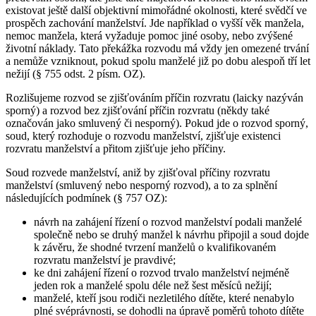
existovat ještě další objektivní mimořádné okolnosti, které svědčí ve
prospěch zachování manželství. Jde například o vyšší věk manžela,
nemoc manžela, která vyžaduje pomoc jiné osoby, nebo zvýšené
životní náklady. Tato překážka rozvodu má vždy jen omezené trvání
a nemůže vzniknout, pokud spolu manželé již po dobu alespoň tří let
nežijí (§ 755 odst. 2 písm. OZ).
Rozlišujeme rozvod se zjišťováním příčin rozvratu (laicky nazýván
sporný) a rozvod bez zjišťování příčin rozvratu (někdy také
označován jako smluvený či nesporný). Pokud jde o rozvod sporný,
soud, který rozhoduje o rozvodu manželství, zjišťuje existenci
rozvratu manželství a přitom zjišťuje jeho příčiny.
Soud rozvede manželství, aniž by zjišťoval příčiny rozvratu
manželství (smluvený nebo nesporný rozvod), a to za splnění
následujících podmínek (§ 757 OZ):
návrh na zahájení řízení o rozvod manželství podali manželé
společně nebo se druhý manžel k návrhu připojil a soud dojde
k závěru, že shodné tvrzení manželů o kvalifikovaném
rozvratu manželství je pravdivé;
ke dni zahájení řízení o rozvod trvalo manželství nejméně
jeden rok a manželé spolu déle než šest měsíců nežijí;
manželé, kteří jsou rodiči nezletilého dítěte, které nenabylo
plné svéprávnosti, se dohodli na úpravě poměrů tohoto dítěte