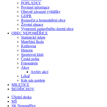
POPLATKY
Povinné informace
Obecně závazné vyhlášky
GDPR
Rozpočet a hospodaření obce
Životní situace
Vymezení zastavěného území obce
OBEC NEPOMĚŘICE
Statistické údaje
Mateřská škola
Knihovna
Historie
Sportovní klub
Česká pošta
Fotogalerie
Akce
Archiv akcí
Lékař
Kde nás najdete
MILETICE
BEDŘICHOV
Úřední deska
MŠ
SK Nepoměřice