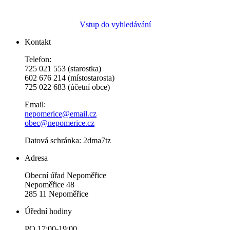
Vstup do vyhledávání
Kontakt
Telefon:
725 021 553 (starostka)
602 676 214 (místostarosta)
725 022 683 (účetní obce)
Email:
nepomerice@email.cz
obec@nepomerice.cz
Datová schránka: 2dma7tz
Adresa
Obecní úřad Nepoměřice
Nepoměřice 48
285 11 Nepoměřice
Úřední hodiny
PO 17:00-19:00