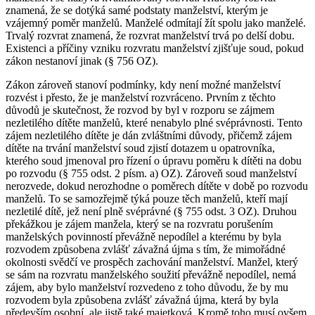
znamená, že se dotýká samé podstaty manželství, kterým je
vzájemný poměr manželů. Manželé odmítají žít spolu jako manželé.
Trvalý rozvrat znamená, že rozvrat manželství trvá po delší dobu.
Existenci a příčiny vzniku rozvratu manželství zjišťuje soud, pokud
zákon nestanoví jinak (§ 756 OZ).
Zákon zároveň stanoví podmínky, kdy není možné manželství
rozvést i přesto, že je manželství rozvráceno. Prvním z těchto
důvodů je skutečnost, že rozvod by byl v rozporu se zájmem
nezletilého dítěte manželů, které nenabylo plné svéprávnosti. Tento
zájem nezletilého dítěte je dán zvláštními důvody, přičemž zájem
dítěte na trvání manželství soud zjistí dotazem u opatrovníka,
kterého soud jmenoval pro řízení o úpravu poměru k dítěti na dobu
po rozvodu (§ 755 odst. 2 písm. a) OZ). Zároveň soud manželství
nerozvede, dokud nerozhodne o poměrech dítěte v době po rozvodu
manželů. To se samozřejmě týká pouze těch manželů, kteří mají
nezletilé dítě, jež není plně svéprávné (§ 755 odst. 3 OZ). Druhou
překážkou je zájem manžela, který se na rozvratu porušením
manželských povinností převážně nepodílel a kterému by byla
rozvodem způsobena zvlášť závažná újma s tím, že mimořádné
okolnosti svědčí ve prospěch zachování manželství. Manžel, který
se sám na rozvratu manželského soužití převážně nepodílel, nemá
zájem, aby bylo manželství rozvedeno z toho důvodu, že by mu
rozvodem byla způsobena zvlášť závažná újma, která by byla
především osobní, ale jistě také majetková. Kromě toho musí ovšem