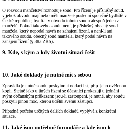
O rozvodu manželství rozhoduje soud. Pro řízení je příslušný soud,
v jehož obvodu mají nebo měli manželé poslední společné bydliště v
České republice, bydlí-li v obvodu tohoto soudu alespoň jeden z
manželů. Pokud takového soudu není, je příslušný obecný soud
manžela, který nepodal návrh na zahájení řízení, a není-li ani
takového soudu, obecný soud manžela, který podal návrh na
zahájení řízení (§ 383 ZŘS).
9. Kde, s kým a kdy životní situaci řešit
—
10. Jaké doklady je nutné mít s sebou
Zpravidla je nutné soudu poskytnout oddací list, příp. jeho ověřenou
kopii. Stejně jako u jiných řízení se účastníci prokazují u jednání
svým občanským průkazem; jsou-li zastoupeni, je nutné, aby soudu
poskytli plnou moc, kterou udělili svému zástupci.
Případná potřeba určitých dalších dokladů vyplývá z konkrétní
situace.
11. Jaké jsou potřebné formuláře a kde jsou k