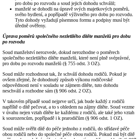
pro dobu po rozvodu a soud jejich dohodu schválil;
manželé se dohodli na úpravě svých majetkových poměrů,
svého bydlení, a popřípadě výživného pro dobu po rozvodu.
Tyto dohody vyžadují písemnou formu a podpisy musí být
úředně ověřeny.
Úprava poměrů společného nezletilého dítěte manželů pro dobu
po rozvodu
Soud manželství nerozvede, dokud nerozhodne o poměrech
společného nezletilého dítěte manželů, které není plně svéprávné,
pro dobu po rozvodu manželů (§ 755 odst. 3 OZ).
Soud může rozhodnout tak, že schválí dohodu rodičů. Pokud je
ovšem zřejmé, že dohodnutý způsob výkonu rodičovské
odpovědnosti není v souladu se zájmem dítěte, tuto dohodu
neschválí a rozhodne sám (§ 906 odst. 2 OZ).
V takovém případě soud nejprve určí, jak bude každý z rodičů
napříště o dítě pečovat, a to s ohledem na zájmy dítěte. Soud vezme
v úvahu nejen vztah dítěte ke každému z rodičů, ale také jeho vztah
k sourozencům, popřípadě i k prarodičům (§ 906 odst. 1 OZ).
Soud může svěřit dítě do péče jednoho z rodičů, do střídavé péče
obou rodičů nebo do společné péče obou rodičů. Pokud má být dítě