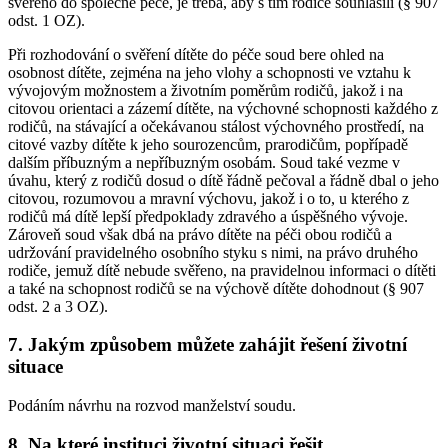
svěřeno do společné péče, je třeba, aby s tím rodiče souhlasili (§ 907
odst. 1 OZ).
Při rozhodování o svěření dítěte do péče soud bere ohled na
osobnost dítěte, zejména na jeho vlohy a schopnosti ve vztahu k
vývojovým možnostem a životním poměrům rodičů, jakož i na
citovou orientaci a zázemí dítěte, na výchovné schopnosti každého z
rodičů, na stávající a očekávanou stálost výchovného prostředí, na
citové vazby dítěte k jeho sourozencům, prarodičům, popřípadě
dalším příbuzným a nepříbuzným osobám. Soud také vezme v
úvahu, který z rodičů dosud o dítě řádně pečoval a řádně dbal o jeho
citovou, rozumovou a mravní výchovu, jakož i o to, u kterého z
rodičů má dítě lepší předpoklady zdravého a úspěšného vývoje.
Zároveň soud však dbá na právo dítěte na péči obou rodičů a
udržování pravidelného osobního styku s nimi, na právo druhého
rodiče, jemuž dítě nebude svěřeno, na pravidelnou informaci o dítěti
a také na schopnost rodičů se na výchově dítěte dohodnout (§ 907
odst. 2 a 3 OZ).
7. Jakým způsobem můžete zahájit řešení životní
situace
Podáním návrhu na rozvod manželství soudu.
8. Na které instituci životní situaci řešit