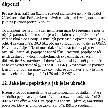
dispozici
Pro návrh na zahájení řízení o rozvod manželství není k dispozici
žádný formulář. Požadavky na návrh na zahájení řízení jsou obecné
jako na jakékoli podání k soudu.
To znamená, že návrh na zahájení řízení musí být písemný a musí z
něj být patrno, kterému soudu je určen, kdo návrh podává, které
věci se týká a co sleduje, a musí být podepsán a opatřen datem (§ 42
odst. 4 zákona č. 99/1963 Sb., občanský soudní řád - dále jen OSŘ).
Návrh na zahájení řízení musí dále obsahovat jméno, příjmení,
bydliště účastníků, popřípadě rodná čísla účastníků, popřípadě též
jejich zástupců, vylíčení rozhodujících skutečností, označení
důkazů, jichž se navrhovatel dovolává, a musí být z něj patrno, čeho
se navrhovatel domáhá (§ 79 odst. 1 OSŘ). Navrhovatel je povinen
k návrhu připojit písemné důkazy, jichž se dovolává, a to v listinné
nebo v elektronické podobě (§ 79 odst. 2 OSŘ).
12. Jaké jsou poplatky a jak je lze uhradit
Řízení o rozvod manželství je zatíženo soudním poplatkem. Výše
soudního poplatku za podání návrhu na rozvod manželství činí 2
000 Kč (položka 4 bod 6 ve spojení s bodem 1 písm. c) Sazebníku
poplatků, který je přílohou zákona č. 549/1991, o soudních