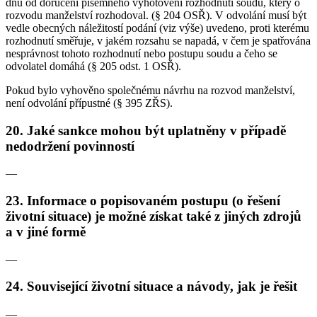
dnů od doručení písemného vyhotovení rozhodnutí soudu, který o
rozvodu manželství rozhodoval. (§ 204 OSŘ). V odvolání musí být
vedle obecných náležitostí podání (viz výše) uvedeno, proti kterému
rozhodnutí směřuje, v jakém rozsahu se napadá, v čem je spatřována
nesprávnost tohoto rozhodnutí nebo postupu soudu a čeho se
odvolatel domáhá (§ 205 odst. 1 OSŘ).
Pokud bylo vyhověno společnému návrhu na rozvod manželství,
není odvolání přípustné (§ 395 ZŘS).
20. Jaké sankce mohou být uplatněny v případě
nedodržení povinností
—
23. Informace o popisovaném postupu (o řešení
životní situace) je možné získat také z jiných zdrojů
a v jiné formě
—
24. Související životní situace a návody, jak je řešit
—