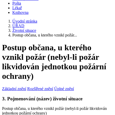
Pošta
Lékař
Knihovna
Úvodní stránka
ÚŘAD
Životní situace
Postup občana, u kterého vznikl požár...
Postup občana, u kterého
vznikl požár (nebyl-li požár
likvidován jednotkou požární
ochrany)
Základní znění
Rozšířené znění
Úplné znění
3. Pojmenování (název) životní situace
Postup občana, u kterého vznikl požár (nebyl-li požár likvidován
jednotkou požární ochrany)