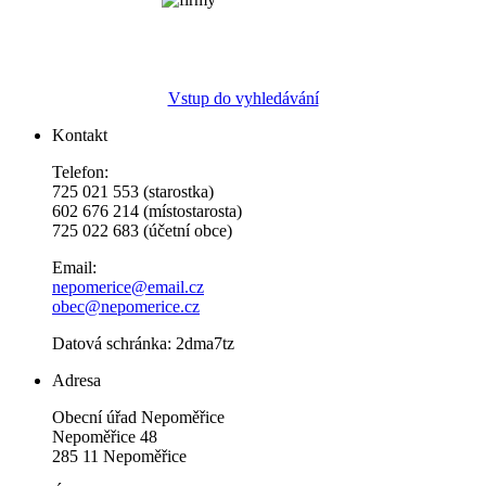
Vstup do vyhledávání
Kontakt
Telefon:
725 021 553 (starostka)
602 676 214 (místostarosta)
725 022 683 (účetní obce)
Email:
nepomerice@email.cz
obec@nepomerice.cz
Datová schránka: 2dma7tz
Adresa
Obecní úřad Nepoměřice
Nepoměřice 48
285 11 Nepoměřice