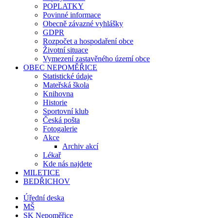
POPLATKY
Povinné informace
Obecně závazné vyhlášky
GDPR
Rozpočet a hospodaření obce
Životní situace
Vymezení zastavěného území obce
OBEC NEPOMĚŘICE
Statistické údaje
Mateřská škola
Knihovna
Historie
Sportovní klub
Česká pošta
Fotogalerie
Akce
Archiv akcí
Lékař
Kde nás najdete
MILETICE
BEDŘICHOV
Úřední deska
MŠ
SK Nepoměřice