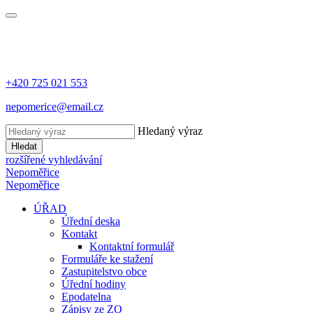
+420 725 021 553
nepomerice@email.cz
Hledaný výraz
Hledat
rozšířené vyhledávání
Nepoměřice
Nepoměřice
ÚŘAD
Úřední deska
Kontakt
Kontaktní formulář
Formuláře ke stažení
Zastupitelstvo obce
Úřední hodiny
Epodatelna
Zápisy ze ZO