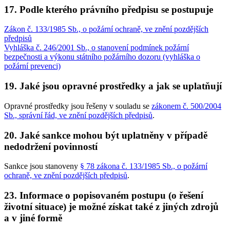
17. Podle kterého právního předpisu se postupuje
Zákon č. 133/1985 Sb., o požární ochraně, ve znění pozdějších
předpisů
Vyhláška č. 246/2001 Sb., o stanovení podmínek požární
bezpečnosti a výkonu státního požárního dozoru (vyhláška o
požární prevenci)
19. Jaké jsou opravné prostředky a jak se uplatňují
Opravné prostředky jsou řešeny v souladu se
zákonem č. 500/2004
Sb., správní řád, ve znění pozdějších předpisů
.
20. Jaké sankce mohou být uplatněny v případě
nedodržení povinností
Sankce jsou stanoveny
§ 78 zákona č. 133/1985 Sb., o požární
ochraně, ve znění pozdějších předpisů
.
23. Informace o popisovaném postupu (o řešení
životní situace) je možné získat také z jiných zdrojů
a v jiné formě