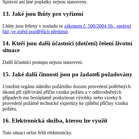
Správní ani jiné poplatky nejsou stanoveny.
13. Jaké jsou lhůty pro vyřízení
Lhůty jsou řešeny v souladu se
zákonem č. 500/2004 Sb., správní
řád, ve znění pozdějších předpisů
.
14. Kteří jsou další účastníci (dotčení) řešení životní
situace
Další účastníci postupu nejsou stanoveni.
15. Jaké další činnosti jsou po žadateli požadovány
Umožnit orgánu státního požárního dozoru provedení potřebných
úkonů při zjišťování příčin vzniku požáru a v odůvodněných
případech mu bezúplatně poskytnout výrobky nebo vzorky k
provedení požárně technické expertizy ke zjištění příčiny vzniku
požáru.
16. Elektronická služba, kterou lze využít
Tuto situaci nelze řešit elektronicky.