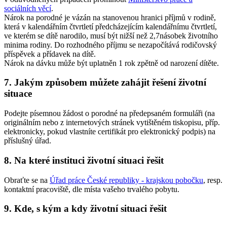
sociálních věcí
.
Nárok na porodné je vázán na stanovenou hranici příjmů v rodině,
která v kalendářním čtvrtletí předcházejícím kalendářnímu čtvrtletí,
ve kterém se dítě narodilo, musí být nižší než 2,7násobek životního
minima rodiny. Do rozhodného příjmu se nezapočítává rodičovský
příspěvek a přídavek na dítě.
Nárok na dávku může být uplatněn 1 rok zpětně od narození dítěte.
7. Jakým způsobem můžete zahájit řešení životní
situace
Podejte písemnou žádost o porodné na předepsaném formuláři (na
originálním nebo z internetových stránek vytištěném tiskopisu, příp.
elektronicky, pokud vlastníte certifikát pro elektronický podpis) na
příslušný úřad.
8. Na které instituci životní situaci řešit
Obraťte se na
Úřad práce České republiky - krajskou pobočku
, resp.
kontaktní pracoviště, dle místa vašeho trvalého pobytu.
9. Kde, s kým a kdy životní situaci řešit