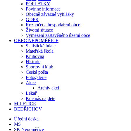
POPLATKY
Povinné informace
Obecně závazné vyhlášky
GDPR
Rozpočet a hospodaření obce
Životní situace
Vymezení zastavěného území obce
OBEC NEPOMĚŘICE
Statistické údaje
Mateřská škola
Knihovna
Historie
Sportovní klub
Česká pošta
Fotogalerie
Akce
Archiv akcí
Lékař
Kde nás najdete
MILETICE
BEDŘICHOV
Úřední deska
MŠ
SK Nepoměřice