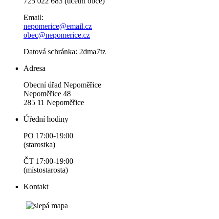
725 022 683 (účetní obce)
Email:
nepomerice@email.cz
obec@nepomerice.cz
Datová schránka: 2dma7tz
Adresa
Obecní úřad Nepoměřice
Nepoměřice 48
285 11 Nepoměřice
Úřední hodiny
PO 17:00-19:00
(starostka)
ČT 17:00-19:00
(místostarosta)
Kontakt