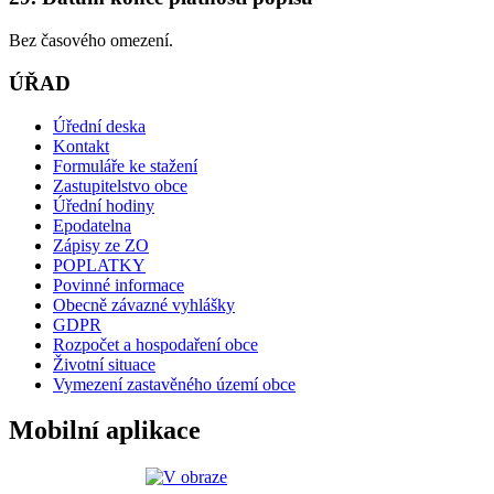
Bez časového omezení.
ÚŘAD
Úřední deska
Kontakt
Formuláře ke stažení
Zastupitelstvo obce
Úřední hodiny
Epodatelna
Zápisy ze ZO
POPLATKY
Povinné informace
Obecně závazné vyhlášky
GDPR
Rozpočet a hospodaření obce
Životní situace
Vymezení zastavěného území obce
Mobilní aplikace