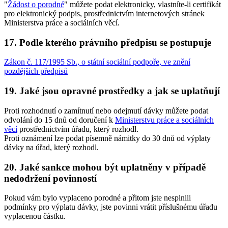
"
Žádost o porodné
" můžete podat elektronicky, vlastníte-li certifikát
pro elektronický podpis, prostřednictvím internetových stránek
Ministerstva práce a sociálních věcí.
17. Podle kterého právního předpisu se postupuje
Zákon č. 117/1995 Sb., o státní sociální podpoře, ve znění
pozdějších předpisů
19. Jaké jsou opravné prostředky a jak se uplatňují
Proti rozhodnutí o zamítnutí nebo odejmutí dávky můžete podat
odvolání do 15 dnů od doručení k
Ministerstvu práce a sociálních
věcí
prostřednictvím úřadu, který rozhodl.
Proti oznámení lze podat písemně námitky do 30 dnů od výplaty
dávky na úřad, který rozhodl.
20. Jaké sankce mohou být uplatněny v případě
nedodržení povinností
Pokud vám bylo vyplaceno porodné a přitom jste nesplnili
podmínky pro výplatu dávky, jste povinni vrátit příslušnému úřadu
vyplacenou částku.