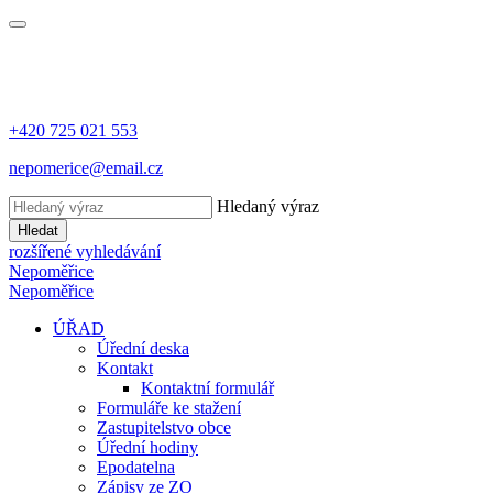
+420 725 021 553
nepomerice@email.cz
Hledaný výraz
Hledat
rozšířené vyhledávání
Nepoměřice
Nepoměřice
ÚŘAD
Úřední deska
Kontakt
Kontaktní formulář
Formuláře ke stažení
Zastupitelstvo obce
Úřední hodiny
Epodatelna
Zápisy ze ZO