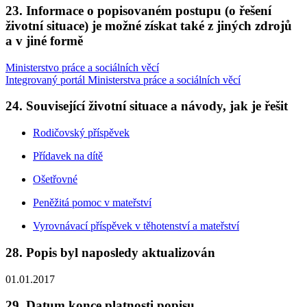
23. Informace o popisovaném postupu (o řešení
životní situace) je možné získat také z jiných zdrojů
a v jiné formě
Ministerstvo práce a sociálních věcí
Integrovaný portál Ministerstva práce a sociálních věcí
24. Související životní situace a návody, jak je řešit
Rodičovský příspěvek
Přídavek na dítě
Ošetřovné
Peněžitá pomoc v mateřství
Vyrovnávací příspěvek v těhotenství a mateřství
28. Popis byl naposledy aktualizován
01.01.2017
29. Datum konce platnosti popisu