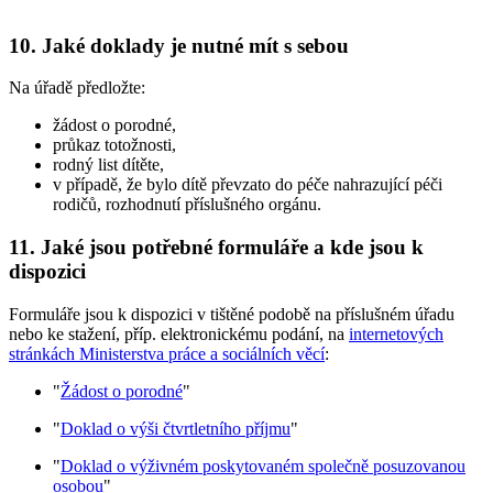
10. Jaké doklady je nutné mít s sebou
Na úřadě předložte:
žádost o porodné,
průkaz totožnosti,
rodný list dítěte,
v případě, že bylo dítě převzato do péče nahrazující péči
rodičů, rozhodnutí příslušného orgánu.
11. Jaké jsou potřebné formuláře a kde jsou k
dispozici
Formuláře jsou k dispozici v tištěné podobě na příslušném úřadu
nebo ke stažení, příp. elektronickému podání, na
internetových
stránkách Ministerstva práce a sociálních věcí
:
"
Žádost o porodné
"
"
Doklad o výši čtvrtletního příjmu
"
"
Doklad o výživném poskytovaném společně posuzovanou
osobou
"