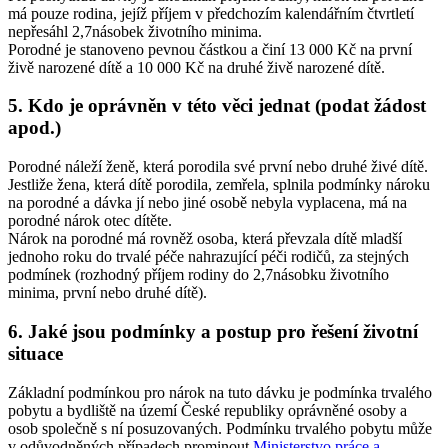
má pouze rodina, jejíž příjem v předchozím kalendářním čtvrtletí
nepřesáhl 2,7násobek životního minima.
Porodné je stanoveno pevnou částkou a činí 13 000 Kč na první
živě narozené dítě a 10 000 Kč na druhé živě narozené dítě.
5. Kdo je oprávněn v této věci jednat (podat žádost
apod.)
Porodné náleží ženě, která porodila své první nebo druhé živé dítě.
Jestliže žena, která dítě porodila, zemřela, splnila podmínky nároku
na porodné a dávka jí nebo jiné osobě nebyla vyplacena, má na
porodné nárok otec dítěte.
Nárok na porodné má rovněž osoba, která převzala dítě mladší
jednoho roku do trvalé péče nahrazující péči rodičů, za stejných
podmínek (rozhodný příjem rodiny do 2,7násobku životního
minima, první nebo druhé dítě).
6. Jaké jsou podmínky a postup pro řešení životní
situace
Základní podmínkou pro nárok na tuto dávku je podmínka trvalého
pobytu a bydliště na území České republiky oprávněné osoby a
osob společně s ní posuzovaných. Podmínku trvalého pobytu může
v odůvodněných případech prominout
Ministerstvo práce a