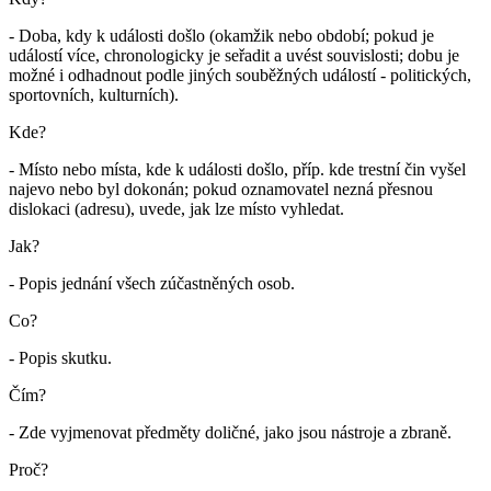
- Doba, kdy k události došlo (okamžik nebo období; pokud je
událostí více, chronologicky je seřadit a uvést souvislosti; dobu je
možné i odhadnout podle jiných souběžných událostí - politických,
sportovních, kulturních).
Kde?
- Místo nebo místa, kde k události došlo, příp. kde trestní čin vyšel
najevo nebo byl dokonán; pokud oznamovatel nezná přesnou
dislokaci (adresu), uvede, jak lze místo vyhledat.
Jak?
- Popis jednání všech zúčastněných osob.
Co?
- Popis skutku.
Čím?
- Zde vyjmenovat předměty doličné, jako jsou nástroje a zbraně.
Proč?