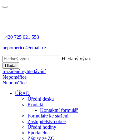
+420 725 021 553
nepomerice@email.cz
Hledaný výraz
Hledat
rozšířené vyhledávání
Nepoměřice
Nepoměřice
ÚŘAD
Úřední deska
Kontakt
Kontaktní formulář
Formuláře ke stažení
Zastupitelstvo obce
Úřední hodiny
Epodatelna
Zápisy ze ZO