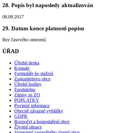
28. Popis byl naposledy aktualizován
08.09.2017
29. Datum konce platnosti popisu
Bez časového omezení.
ÚŘAD
Úřední deska
Kontakt
Formuláře ke stažení
Zastupitelstvo obce
Úřední hodiny
Epodatelna
Zápisy ze ZO
POPLATKY
Povinné informace
Obecně závazné vyhlášky
GDPR
Rozpočet a hospodaření obce
Životní situace
Vymezení zastavěného území obce