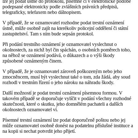
lze jej podat ústně do protokolu, písemně či v elektronické podobě
podepsané elektronicky podle zvláštních právních předpisů,
telegraficky, telefaxem nebo dálnopisem.
V případě, že se oznamovatel rozhodne podat trestní oznámení
ústně, může osobně zajít na kterékoliv policejní oddělení či státní
zastupitelství. Tam s ním bude sepsán protokol.
Při podání trestního oznámení je oznamovatel vyslechnut o
okolnostech, za nichž byl čin spáchán, o osobních poměrech toho,
na něhož se oznámení podává, o důkazech a o výši škody
způsobené oznámeným činem.
V případě, že je oznamovatel zároveň poškozeným nebo jeho
zmocněncem, musí být vyslechnut také o tom, zda žádá, aby soud
rozhodl v trestním řízení o jeho nároku na náhradu škody.
Další možností je podat trestní oznámení písemnou formou. V
takovém případě se doporučuje vylíčit v podání všechny rozhodné
skutečnosti, které o skutku, jeho domnělém pachateli a dalších
okolnostech oznamovatel ví.
Písemné trestní oznámení lze podat doporučeně poštou nebo jej
může oznamovatel osobně donést na podatelnu příslušné instituce a
na kopii si nechat potvrdit jeho přijetí.