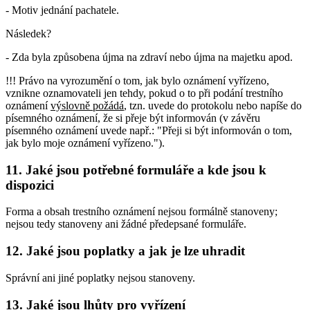
- Motiv jednání pachatele.
Následek?
- Zda byla způsobena újma na zdraví nebo újma na majetku apod.
!!! Právo na vyrozumění o tom, jak bylo oznámení vyřízeno,
vznikne oznamovateli jen tehdy, pokud o to při podání trestního
oznámení
výslovně požádá
, tzn. uvede do protokolu nebo napíše do
písemného oznámení, že si přeje být informován (v závěru
písemného oznámení uvede např.: "Přeji si být informován o tom,
jak bylo moje oznámení vyřízeno.").
11. Jaké jsou potřebné formuláře a kde jsou k
dispozici
Forma a obsah trestního oznámení nejsou formálně stanoveny;
nejsou tedy stanoveny ani žádné předepsané formuláře.
12. Jaké jsou poplatky a jak je lze uhradit
Správní ani jiné poplatky nejsou stanoveny.
13. Jaké jsou lhůty pro vyřízení