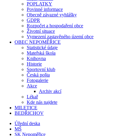
POPLATKY
Povinné informace
Obecně závazné vyhlášky
GDPR
Rozpočet a hospodaření obce
Životní situace
Vymezení zastavěného území obce
OBEC NEPOMĚŘICE
Statistické údaje
Mateřská škola
Knihovna
Historie
Sportovní klub
Česká pošta
Fotogalerie
Akce
Archiv akcí
Lékař
Kde nás najdete
MILETICE
BEDŘICHOV
Úřední deska
MŠ
SK Nepoměřice