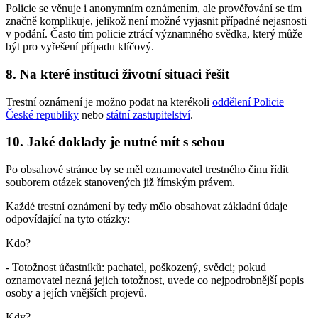
Policie se věnuje i anonymním oznámením, ale prověřování se tím
značně komplikuje, jelikož není možné vyjasnit případné nejasnosti
v podání. Často tím policie ztrácí významného svědka, který může
být pro vyřešení případu klíčový.
8. Na které instituci životní situaci řešit
Trestní oznámení je možno podat na kterékoli
oddělení Policie
České republiky
nebo
státní zastupitelství
.
10. Jaké doklady je nutné mít s sebou
Po obsahové stránce by se měl oznamovatel trestného činu řídit
souborem otázek stanovených již římským právem.
Každé trestní oznámení by tedy mělo obsahovat základní údaje
odpovídající na tyto otázky:
Kdo?
- Totožnost účastníků: pachatel, poškozený, svědci; pokud
oznamovatel nezná jejich totožnost, uvede co nejpodrobnější popis
osoby a jejích vnějších projevů.
Kdy?