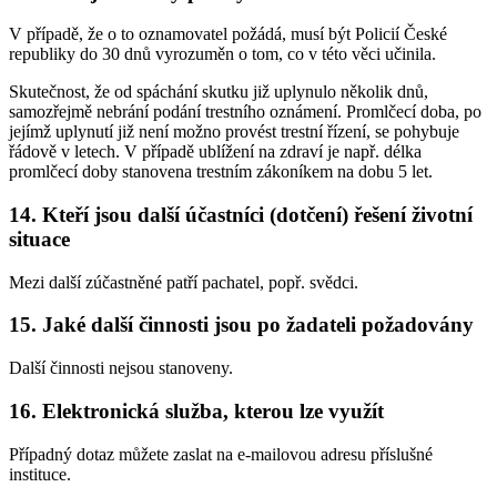
V případě, že o to oznamovatel požádá, musí být Policií České
republiky do 30 dnů vyrozuměn o tom, co v této věci učinila.
Skutečnost, že od spáchání skutku již uplynulo několik dnů,
samozřejmě nebrání podání trestního oznámení. Promlčecí doba, po
jejímž uplynutí již není možno provést trestní řízení, se pohybuje
řádově v letech. V případě ublížení na zdraví je např. délka
promlčecí doby stanovena trestním zákoníkem na dobu 5 let.
14. Kteří jsou další účastníci (dotčení) řešení životní
situace
Mezi další zúčastněné patří pachatel, popř. svědci.
15. Jaké další činnosti jsou po žadateli požadovány
Další činnosti nejsou stanoveny.
16. Elektronická služba, kterou lze využít
Případný dotaz můžete zaslat na e-mailovou adresu příslušné
instituce.