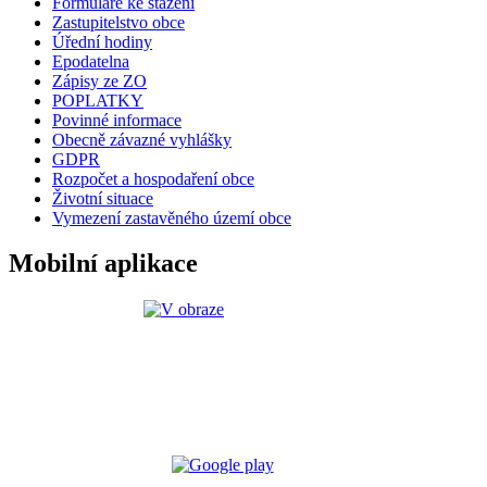
Formuláře ke stažení
Zastupitelstvo obce
Úřední hodiny
Epodatelna
Zápisy ze ZO
POPLATKY
Povinné informace
Obecně závazné vyhlášky
GDPR
Rozpočet a hospodaření obce
Životní situace
Vymezení zastavěného území obce
Mobilní aplikace