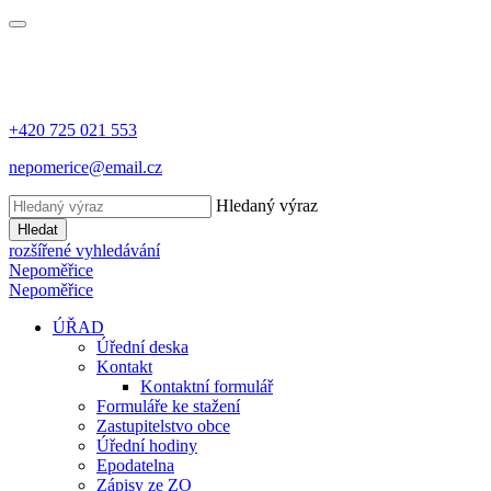
+420 725 021 553
nepomerice@email.cz
Hledaný výraz
Hledat
rozšířené vyhledávání
Nepoměřice
Nepoměřice
ÚŘAD
Úřední deska
Kontakt
Kontaktní formulář
Formuláře ke stažení
Zastupitelstvo obce
Úřední hodiny
Epodatelna
Zápisy ze ZO