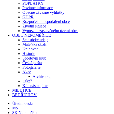
POPLATKY
Povinné informace
Obecně závazné vyhlášky
GDPR
Rozpočet a hospodaření obce
Životní situace
Vymezení zastavěného území obce
OBEC NEPOMĚŘICE
Statistické údaje
Mateřská škola
Knihovna
Historie
Sportovní klub
Česká pošta
Fotogalerie
Akce
Archiv akcí
Lékař
Kde nás najdete
MILETICE
BEDŘICHOV
Úřední deska
MŠ
SK Nepoměřice