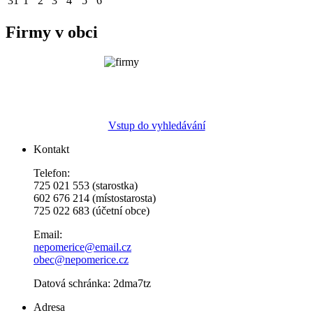
31
1
2
3
4
5
6
Firmy v obci
Vstup do vyhledávání
Kontakt
Telefon:
725 021 553 (starostka)
602 676 214 (místostarosta)
725 022 683 (účetní obce)
Email:
nepomerice@email.cz
obec@nepomerice.cz
Datová schránka: 2dma7tz
Adresa