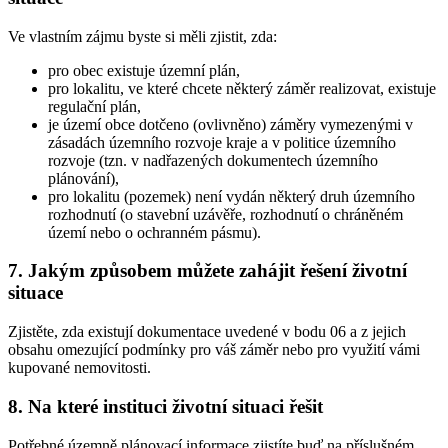
Ve vlastním zájmu byste si měli zjistit, zda:
pro obec existuje územní plán,
pro lokalitu, ve které chcete některý záměr realizovat, existuje
regulační plán,
je území obce dotčeno (ovlivněno) záměry vymezenými v
zásadách územního rozvoje kraje a v politice územního
rozvoje (tzn. v nadřazených dokumentech územního
plánování),
pro lokalitu (pozemek) není vydán některý druh územního
rozhodnutí (o stavební uzávěře, rozhodnutí o chráněném
území nebo o ochranném pásmu).
7. Jakým způsobem můžete zahájit řešení životní
situace
Zjistěte, zda existují dokumentace uvedené v bodu 06 a z jejich
obsahu omezující podmínky pro váš záměr nebo pro využití vámi
kupované nemovitosti.
8. Na které instituci životní situaci řešit
Potřebné územně plánovací informace zjistíte buď na příslušném