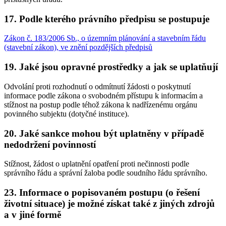
17. Podle kterého právního předpisu se postupuje
Zákon č. 183/2006 Sb., o územním plánování a stavebním řádu
(stavební zákon), ve znění pozdějších předpisů
19. Jaké jsou opravné prostředky a jak se uplatňují
Odvolání proti rozhodnutí o odmítnutí žádosti o poskytnutí
informace podle zákona o svobodném přístupu k informacím a
stížnost na postup podle téhož zákona k nadřízenému orgánu
povinného subjektu (dotyčné instituce).
20. Jaké sankce mohou být uplatněny v případě
nedodržení povinností
Stížnost, žádost o uplatnění opatření proti nečinnosti podle
správního řádu a správní žaloba podle soudního řádu správního.
23. Informace o popisovaném postupu (o řešení
životní situace) je možné získat také z jiných zdrojů
a v jiné formě