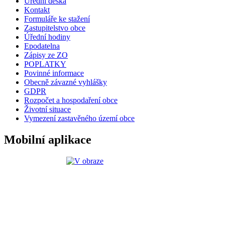
Úřední deska
Kontakt
Formuláře ke stažení
Zastupitelstvo obce
Úřední hodiny
Epodatelna
Zápisy ze ZO
POPLATKY
Povinné informace
Obecně závazné vyhlášky
GDPR
Rozpočet a hospodaření obce
Životní situace
Vymezení zastavěného území obce
Mobilní aplikace