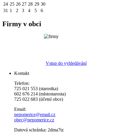
24
25
26
27
28
29
30
31
1
2
3
4
5
6
Firmy v obci
Vstup do vyhledávání
Kontakt
Telefon:
725 021 553 (starostka)
602 676 214 (místostarosta)
725 022 683 (účetní obce)
Email:
nepomerice@email.cz
obec@nepomerice.cz
Datová schránka: 2dma7tz