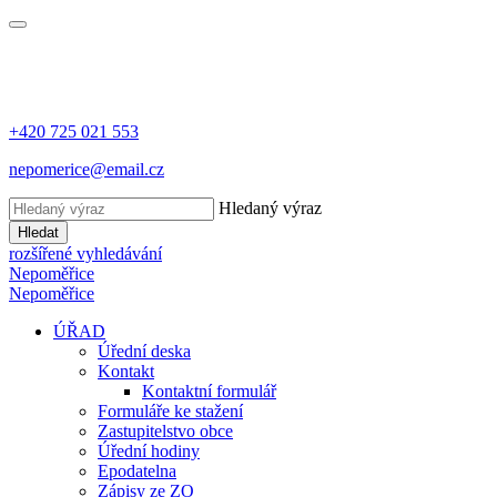
+420 725 021 553
nepomerice@email.cz
Hledaný výraz
Hledat
rozšířené vyhledávání
Nepoměřice
Nepoměřice
ÚŘAD
Úřední deska
Kontakt
Kontaktní formulář
Formuláře ke stažení
Zastupitelstvo obce
Úřední hodiny
Epodatelna
Zápisy ze ZO