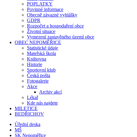
POPLATKY
Povinné informace
Obecně závazné vyhlášky
GDPR
Rozpočet a hospodaření obce
Životní situace
Vymezení zastavěného území obce
OBEC NEPOMĚŘICE
Statistické údaje
Mateřská škola
Knihovna
Historie
Sportovní klub
Česká pošta
Fotogalerie
Akce
Archiv akcí
Lékař
Kde nás najdete
MILETICE
BEDŘICHOV
Úřední deska
MŠ
SK Nepoměřice