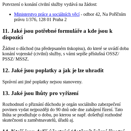
Potvrzení o konání civilní služby vydává na žádost:
Ministerstvo práce a sociálních věcí
- odbor 42, Na Poříčním
právu 1/376, 128 01 Praha 2
11. Jaké jsou potřebné formuláře a kde jsou k
dispozici
Žádost o důchod (na předepsaném tiskopisu), do které se uvádí doba
konání vojenské (civilní) služby, s vámi sepíše příslušná OSSZ/
PSSZ/ MSSZ.
12. Jaké jsou poplatky a jak je lze uhradit
Správní ani jiné poplatky nejsou stanoveny.
13. Jaké jsou lhůty pro vyřízení
Rozhodnutí o přiznání důchodu je orgán sociálního zabezpečení
povinen vydat nejpozději do 90 dnů ode dne zahájení řízení. Tato
lhůta se prodlužuje o dobu, po kterou se např. došetřují rozhodné
skutečnosti u zaměstnavatelů, úřadů aj.