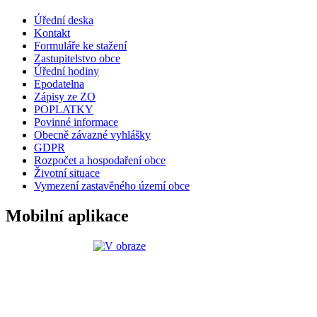
Úřední deska
Kontakt
Formuláře ke stažení
Zastupitelstvo obce
Úřední hodiny
Epodatelna
Zápisy ze ZO
POPLATKY
Povinné informace
Obecně závazné vyhlášky
GDPR
Rozpočet a hospodaření obce
Životní situace
Vymezení zastavěného území obce
Mobilní aplikace