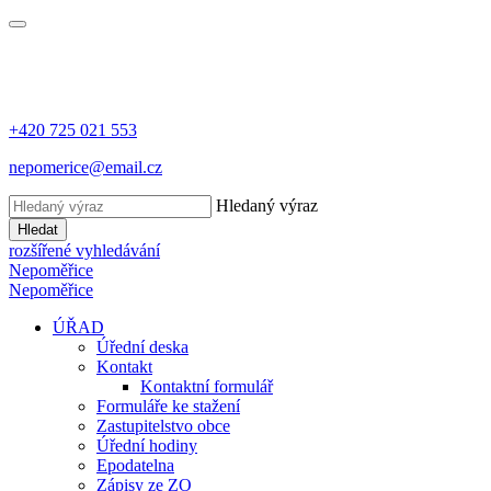
+420 725 021 553
nepomerice@email.cz
Hledaný výraz
Hledat
rozšířené vyhledávání
Nepoměřice
Nepoměřice
ÚŘAD
Úřední deska
Kontakt
Kontaktní formulář
Formuláře ke stažení
Zastupitelstvo obce
Úřední hodiny
Epodatelna
Zápisy ze ZO