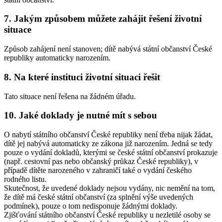
7. Jakým způsobem můžete zahájit řešení životní
situace
Způsob zahájení není stanoven; dítě nabývá státní občanství České
republiky automaticky narozením.
8. Na které instituci životní situaci řešit
Tato situace není řešena na žádném úřadu.
10. Jaké doklady je nutné mít s sebou
O nabytí státního občanství České republiky není třeba nijak žádat,
dítě jej nabývá automaticky ze zákona již narozením. Jedná se tedy
pouze o vydání dokladů, kterými se české státní občanství prokazuje
(např. cestovní pas nebo občanský průkaz České republiky), v
případě dítěte narozeného v zahraničí také o vydání českého
rodného listu.
Skutečnost, že uvedené doklady nejsou vydány, nic nemění na tom,
že dítě má české státní občanství (za splnění výše uvedených
podmínek), pouze o tom nedisponuje žádnými doklady.
Zjišťování státního občanství České republiky u nezletilé osoby se