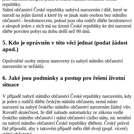
republiky.
Státní občanství České republiky nabývá narozením i dítě, které se
narodí na jejím území a které by se jinak stalo osobou bez státního
občanství - bezdomovcem, pokud jsou oba rodiče dítěte bezdomovci
a alespoň jeden z nich má na území České republiky ke dni narození
dítěte povolen pobyt na dobu delší než 90 dnů.
5. Kdo je oprávněn v této věci jednat (podat žádost
apod.)
Oprávněné osoby nejsou stanoveny (o nabytí státního občanství
narozením se nežádá).
6. Jaké jsou podmínky a postup pro řešení životní
situace
V případě nabytí státního občanství České republiky narozením, kdy
je jeden z rodičů dítěte českým státním občanem, nemá místo
narození na nabytí českého státního občanství narozením žádný vliv.
Rovněž skutečnost, že dítě nabude automaticky ze zákona vedle
českého státního občanství i státní občanství cizího státu, nic nemění
na nabytí státního občanství České republiky dítětem. Český právní
řád připouští, aby v takovém případě mělo dítě dvojí (popř. víceré)
státní občanství.