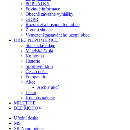
POPLATKY
Povinné informace
Obecně závazné vyhlášky
GDPR
Rozpočet a hospodaření obce
Životní situace
Vymezení zastavěného území obce
OBEC NEPOMĚŘICE
Statistické údaje
Mateřská škola
Knihovna
Historie
Sportovní klub
Česká pošta
Fotogalerie
Akce
Archiv akcí
Lékař
Kde nás najdete
MILETICE
BEDŘICHOV
Úřední deska
MŠ
SK Nepoměřice