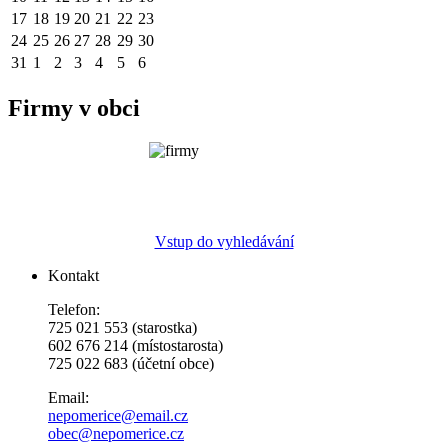
17
18
19
20
21
22
23
24
25
26
27
28
29
30
31
1
2
3
4
5
6
Firmy v obci
Vstup do vyhledávání
Kontakt
Telefon:
725 021 553 (starostka)
602 676 214 (místostarosta)
725 022 683 (účetní obce)
Email:
nepomerice@email.cz
obec@nepomerice.cz