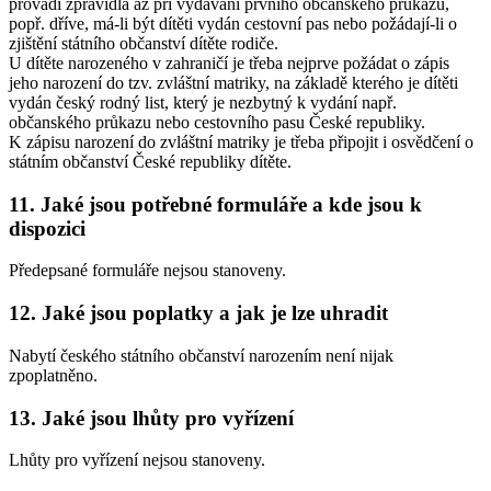
provádí zpravidla až při vydávání prvního občanského průkazu,
popř. dříve, má-li být dítěti vydán cestovní pas nebo požádají-li o
zjištění státního občanství dítěte rodiče.
U dítěte narozeného v zahraničí je třeba nejprve požádat o zápis
jeho narození do tzv. zvláštní matriky, na základě kterého je dítěti
vydán český rodný list, který je nezbytný k vydání např.
občanského průkazu nebo cestovního pasu České republiky.
K zápisu narození do zvláštní matriky je třeba připojit i osvědčení o
státním občanství České republiky dítěte.
11. Jaké jsou potřebné formuláře a kde jsou k
dispozici
Předepsané formuláře nejsou stanoveny.
12. Jaké jsou poplatky a jak je lze uhradit
Nabytí českého státního občanství narozením není nijak
zpoplatněno.
13. Jaké jsou lhůty pro vyřízení
Lhůty pro vyřízení nejsou stanoveny.