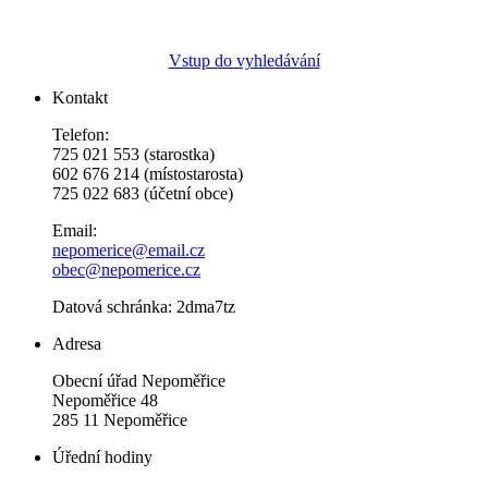
Vstup do vyhledávání
Kontakt
Telefon:
725 021 553 (starostka)
602 676 214 (místostarosta)
725 022 683 (účetní obce)
Email:
nepomerice@email.cz
obec@nepomerice.cz
Datová schránka: 2dma7tz
Adresa
Obecní úřad Nepoměřice
Nepoměřice 48
285 11 Nepoměřice
Úřední hodiny