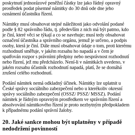
poskytnutí jednorázové peněžní částky lze jako řádný opravný
prostředek podat písemné námitky do 30 dnů ode dne jeho
oznámení účastníku řízení.
Námitky musí obsahovat stejné náležitosti jako odvolání podané
podle § 82 správního řádu, tj. především z nich má být patrno, kdo
je činí, které věci se týkají a co se navrhuje; musí tedy obsahovat
označení účastníka a správního orgánu, jemuž je určeno, a podpis
osoby, která je činí. Dále musí obsahovat údaje o tom, proti kterému
rozhodnutí směřuje, v jakém rozsahu ho napadá a v čem je
spatřován rozpor s právními předpisy nebo nesprávnost rozhodnutí
nebo řízení, jež mu předcházelo. Není-li v námitkách uvedeno, v
jakém rozsahu účastník rozhodnutí napadá, platí, že se domáhá
zrušení celého rozhodnutí.
Podání námitek nemá odkladný účinek. Námitky lze uplatnit u
České správy sociálního zabezpečení nebo u kterékoliv okresní
správy sociálního zabezpečení (OSSZ/ PSSZ/ MSSZ). Podání
námitek je řádným opravným prostředkem ve správním řízení a
absolvování námitkového řízení je proto nezbytným předpokladem
k případnému podání správní žaloby.
20. Jaké sankce mohou být uplatněny v případě
nedodržení povinností