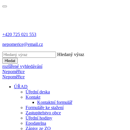
+420 725 021 553
nepomerice@email.cz
Hledaný výraz
Hledat
rozšířené vyhledávání
Nepoměřice
Nepoměřice
ÚŘAD
Úřední deska
Kontakt
Kontaktní formulář
Formuláře ke stažení
Zastupitelstvo obce
Úřední hodiny
Epodatelna
Zápisy ze ZO