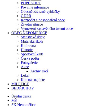
POPLATKY
Povinné informace
Obecně závazné vyhlášky
GDPR
Rozpočet a hospodaření obce
Životní situace
Vymezení zastavěného území obce
OBEC NEPOMĚŘICE
Statistické údaje
Mateřská škola
Knihovna
Historie
Sportovní klub
Česká pošta
Fotogalerie
Akce
Archiv akcí
Lékař
Kde nás najdete
MILETICE
BEDŘICHOV
Úřední deska
MŠ
SK Nepoměřice