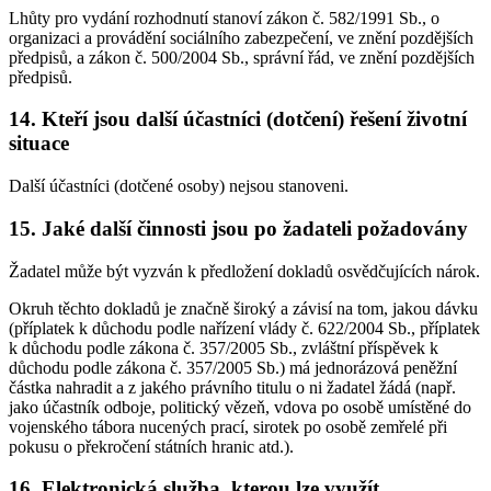
Lhůty pro vydání rozhodnutí stanoví zákon č. 582/1991 Sb., o
organizaci a provádění sociálního zabezpečení, ve znění pozdějších
předpisů, a zákon č. 500/2004 Sb., správní řád, ve znění pozdějších
předpisů.
14. Kteří jsou další účastníci (dotčení) řešení životní
situace
Další účastníci (dotčené osoby) nejsou stanoveni.
15. Jaké další činnosti jsou po žadateli požadovány
Žadatel může být vyzván k předložení dokladů osvědčujících nárok.
Okruh těchto dokladů je značně široký a závisí na tom, jakou dávku
(příplatek k důchodu podle nařízení vlády č. 622/2004 Sb., příplatek
k důchodu podle zákona č. 357/2005 Sb., zvláštní příspěvek k
důchodu podle zákona č. 357/2005 Sb.) má jednorázová peněžní
částka nahradit a z jakého právního titulu o ni žadatel žádá (např.
jako účastník odboje, politický vězeň, vdova po osobě umístěné do
vojenského tábora nucených prací, sirotek po osobě zemřelé při
pokusu o překročení státních hranic atd.).
16. Elektronická služba, kterou lze využít