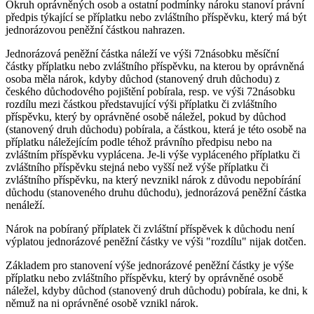
Okruh oprávněných osob a ostatní podmínky nároku stanoví právní
předpis týkající se příplatku nebo zvláštního příspěvku, který má být
jednorázovou peněžní částkou nahrazen.
Jednorázová peněžní částka náleží ve výši 72násobku měsíční
částky příplatku nebo zvláštního příspěvku, na kterou by oprávněná
osoba měla nárok, kdyby důchod (stanovený druh důchodu) z
českého důchodového pojištění pobírala, resp. ve výši 72násobku
rozdílu mezi částkou představující výši příplatku či zvláštního
příspěvku, který by oprávněné osobě náležel, pokud by důchod
(stanovený druh důchodu) pobírala, a částkou, která je této osobě na
příplatku náležejícím podle téhož právního předpisu nebo na
zvláštním příspěvku vyplácena. Je-li výše vypláceného příplatku či
zvláštního příspěvku stejná nebo vyšší než výše příplatku či
zvláštního příspěvku, na který nevznikl nárok z důvodu nepobírání
důchodu (stanoveného druhu důchodu), jednorázová peněžní částka
nenáleží.
Nárok na pobíraný příplatek či zvláštní příspěvek k důchodu není
výplatou jednorázové peněžní částky ve výši "rozdílu" nijak dotčen.
Základem pro stanovení výše jednorázové peněžní částky je výše
příplatku nebo zvláštního příspěvku, který by oprávněné osobě
náležel, kdyby důchod (stanovený druh důchodu) pobírala, ke dni, k
němuž na ni oprávněné osobě vznikl nárok.