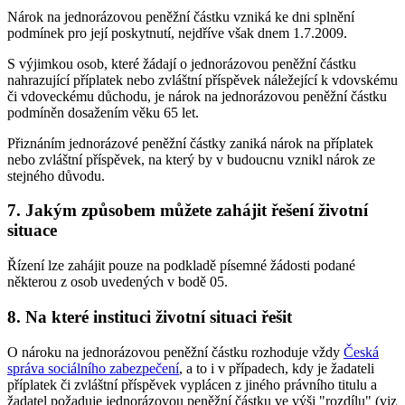
Nárok na jednorázovou peněžní částku vzniká ke dni splnění
podmínek pro její poskytnutí, nejdříve však dnem 1.7.2009.
S výjimkou osob, které žádají o jednorázovou peněžní částku
nahrazující příplatek nebo zvláštní příspěvek náležející k vdovskému
či vdoveckému důchodu, je nárok na jednorázovou peněžní částku
podmíněn dosažením věku 65 let.
Přiznáním jednorázové peněžní částky zaniká nárok na příplatek
nebo zvláštní příspěvek, na který by v budoucnu vznikl nárok ze
stejného důvodu.
7. Jakým způsobem můžete zahájit řešení životní
situace
Řízení lze zahájit pouze na podkladě písemné žádosti podané
některou z osob uvedených v bodě 05.
8. Na které instituci životní situaci řešit
O nároku na jednorázovou peněžní částku rozhoduje vždy
Česká
správa sociálního zabezpečení
, a to i v případech, kdy je žadateli
příplatek či zvláštní příspěvek vyplácen z jiného právního titulu a
žadatel požaduje jednorázovou peněžní částku ve výši "rozdílu" (viz