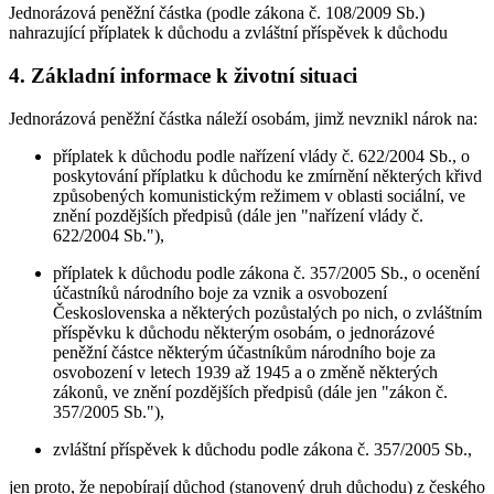
Jednorázová peněžní částka (podle zákona č. 108/2009 Sb.)
nahrazující příplatek k důchodu a zvláštní příspěvek k důchodu
4. Základní informace k životní situaci
Jednorázová peněžní částka náleží osobám, jimž nevznikl nárok na:
příplatek k důchodu podle nařízení vlády č. 622/2004 Sb., o
poskytování příplatku k důchodu ke zmírnění některých křivd
způsobených komunistickým režimem v oblasti sociální, ve
znění pozdějších předpisů (dále jen "nařízení vlády č.
622/2004 Sb."),
příplatek k důchodu podle zákona č. 357/2005 Sb., o ocenění
účastníků národního boje za vznik a osvobození
Československa a některých pozůstalých po nich, o zvláštním
příspěvku k důchodu některým osobám, o jednorázové
peněžní částce některým účastníkům národního boje za
osvobození v letech 1939 až 1945 a o změně některých
zákonů, ve znění pozdějších předpisů (dále jen "zákon č.
357/2005 Sb."),
zvláštní příspěvek k důchodu podle zákona č. 357/2005 Sb.,
jen proto, že nepobírají důchod (stanovený druh důchodu) z českého