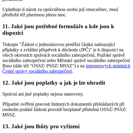
Uplatňuje-li nárok za oprávněnou osobu její zmocněnec, musí
předložit též písemnou plnou moc.
11. Jaké jsou potřebné formuláře a kde jsou k
dispozici
Tiskopis "Žádost o jednorázovou peněžní částku nahrazující
příplatky a zvláštní příspěvek k důchodu (JPČ)" je k dispozici na
všech okresních správách sociálního zabezpečení, Pražské správě
sociálního zabezpečení nebo Městské správě sociálního zabezpečení
Brno (dále též "OSSZ/ PSSZ/ MSSZ") a na
internetových stránkách
České správy sociálního zabezpečení
.
12. Jaké jsou poplatky a jak je lze uhradit
Správní ani jiné poplatky nejsou stanoveny.
Případné ověření pravosti listinných dokumentů překládaných při
osobním podání žádosti provádí bezplatně příslušná OSSZ/ PSSZ/
MSSZ.
13. Jaké jsou lhůty pro vyřízení