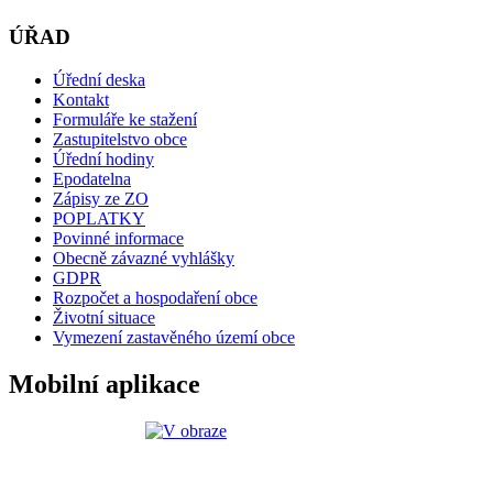
ÚŘAD
Úřední deska
Kontakt
Formuláře ke stažení
Zastupitelstvo obce
Úřední hodiny
Epodatelna
Zápisy ze ZO
POPLATKY
Povinné informace
Obecně závazné vyhlášky
GDPR
Rozpočet a hospodaření obce
Životní situace
Vymezení zastavěného území obce
Mobilní aplikace