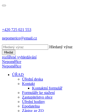
+420 725 021 553
nepomerice@email.cz
Hledaný výraz
Hledat
rozšířené vyhledávání
Nepoměřice
Nepoměřice
ÚŘAD
Úřední deska
Kontakt
Kontaktní formulář
Formuláře ke stažení
Zastupitelstvo obce
Úřední hodiny
Epodatelna
Zápisy ze ZO