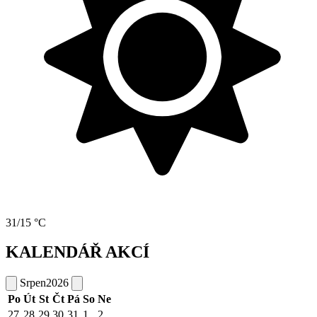
31/15 °C
KALENDÁŘ AKCÍ
Srpen
2026
Po
Út
St
Čt
Pá
So
Ne
27
28
29
30
31
1
2