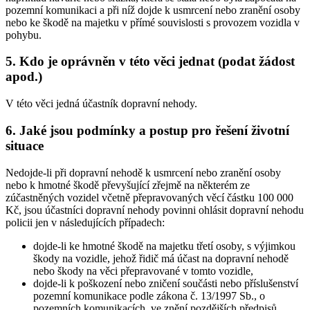
pozemní komunikaci a při níž dojde k usmrcení nebo zranění osoby
nebo ke škodě na majetku v přímé souvislosti s provozem vozidla v
pohybu.
5. Kdo je oprávněn v této věci jednat (podat žádost
apod.)
V této věci jedná účastník dopravní nehody.
6. Jaké jsou podmínky a postup pro řešení životní
situace
Nedojde-li při dopravní nehodě k usmrcení nebo zranění osoby
nebo k hmotné škodě převyšující zřejmě na některém ze
zúčastněných vozidel včetně přepravovaných věcí částku 100 000
Kč, jsou účastníci dopravní nehody povinni ohlásit dopravní nehodu
policii jen v následujících případech:
dojde-li ke hmotné škodě na majetku třetí osoby, s výjimkou
škody na vozidle, jehož řidič má účast na dopravní nehodě
nebo škody na věci přepravované v tomto vozidle,
dojde-li k poškození nebo zničení součásti nebo příslušenství
pozemní komunikace podle zákona č. 13/1997 Sb., o
pozemních komunikacích, ve znění pozdějších předpisů,