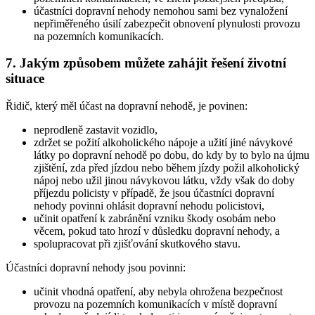
účastníci dopravní nehody nemohou sami bez vynaložení
nepřiměřeného úsilí zabezpečit obnovení plynulosti provozu
na pozemních komunikacích.
7. Jakým způsobem můžete zahájit řešení životní
situace
Řidič, který měl účast na dopravní nehodě, je povinen:
neprodleně zastavit vozidlo,
zdržet se požití alkoholického nápoje a užití jiné návykové
látky po dopravní nehodě po dobu, do kdy by to bylo na újmu
zjištění, zda před jízdou nebo během jízdy požil alkoholický
nápoj nebo užil jinou návykovou látku, vždy však do doby
příjezdu policisty v případě, že jsou účastníci dopravní
nehody povinni ohlásit dopravní nehodu policistovi,
učinit opatření k zabránění vzniku škody osobám nebo
věcem, pokud tato hrozí v důsledku dopravní nehody, a
spolupracovat při zjišťování skutkového stavu.
Účastníci dopravní nehody jsou povinni:
učinit vhodná opatření, aby nebyla ohrožena bezpečnost
provozu na pozemních komunikacích v místě dopravní