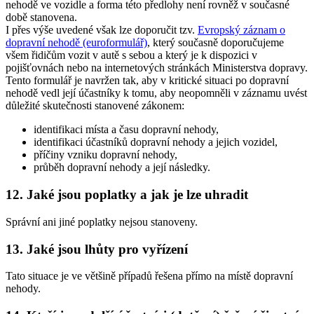
nehodě ve vozidle a forma této předlohy není rovněž v současné
době stanovena.
I přes výše uvedené však lze doporučit tzv.
Evropský záznam o
dopravní nehodě (euroformulář)
, který současně doporučujeme
všem řidičům vozit v autě s sebou a který je k dispozici v
pojišťovnách nebo na internetových stránkách Ministerstva dopravy.
Tento formulář je navržen tak, aby v kritické situaci po dopravní
nehodě vedl její účastníky k tomu, aby neopomněli v záznamu uvést
důležité skutečnosti stanovené zákonem:
identifikaci místa a času dopravní nehody,
identifikaci účastníků dopravní nehody a jejich vozidel,
příčiny vzniku dopravní nehody,
průběh dopravní nehody a její následky.
12. Jaké jsou poplatky a jak je lze uhradit
Správní ani jiné poplatky nejsou stanoveny.
13. Jaké jsou lhůty pro vyřízení
Tato situace je ve většině případů řešena přímo na místě dopravní
nehody.