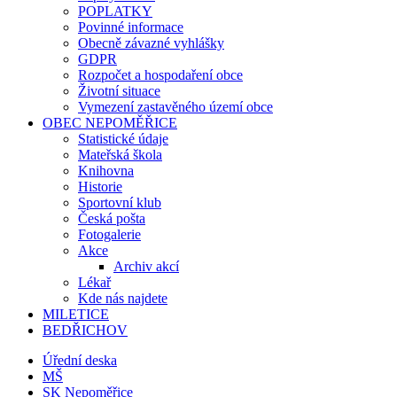
POPLATKY
Povinné informace
Obecně závazné vyhlášky
GDPR
Rozpočet a hospodaření obce
Životní situace
Vymezení zastavěného území obce
OBEC NEPOMĚŘICE
Statistické údaje
Mateřská škola
Knihovna
Historie
Sportovní klub
Česká pošta
Fotogalerie
Akce
Archiv akcí
Lékař
Kde nás najdete
MILETICE
BEDŘICHOV
Úřední deska
MŠ
SK Nepoměřice