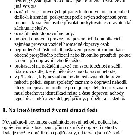
nehody; vyžadují-li to okolnosti jsou oprávněni zastavovat
jiná vozidla,
oznámit, ve stanovených případech, dopravní nehodu policii;
došlo-li k zranění, poskytnout podle svých schopností první
pomoc a k zraněné osobě přivolat poskytovatele zdravotnické
záchranné služby,
označit místo dopravní nehody,
umožnit obnovení provozu na pozemních komunikacích,
zejména provozu vozidel hromadné dopravy osob,
neprodleně ohlásit policii poškození pozemní komunikace,
obecně prospěšného zařízení nebo životního prostředí, pokud
k němu při dopravní nehodě došlo,
prokázat si na požádání navzájem svou totožnost a sdělit
údaje o vozidle, které mělo účast na dopravní nehodě,
v případech, kdy nevznikne povinnost oznámit dopravní
nehodu policii, sepsat společný
záznam o dopravní nehodě
,
který podepíší a neprodleně předají pojistiteli; tento záznam
musí obsahovat identifikaci místa a času dopravní nehody,
jejích účastníků a vozidel, její příčiny, průběhu a následků.
8. Na které instituci životní situaci řešit
Nevznikne-li povinnost oznámit dopravní nehodu policii, jste
oprávněni řešit situaci sami přímo na místě dopravní nehody.
Dále je možné obrátit se na pojišťovny, u kterých jsou účastníci