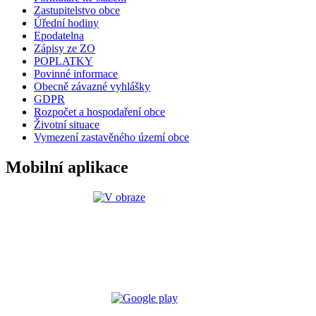
Zastupitelstvo obce
Úřední hodiny
Epodatelna
Zápisy ze ZO
POPLATKY
Povinné informace
Obecně závazné vyhlášky
GDPR
Rozpočet a hospodaření obce
Životní situace
Vymezení zastavěného území obce
Mobilní aplikace