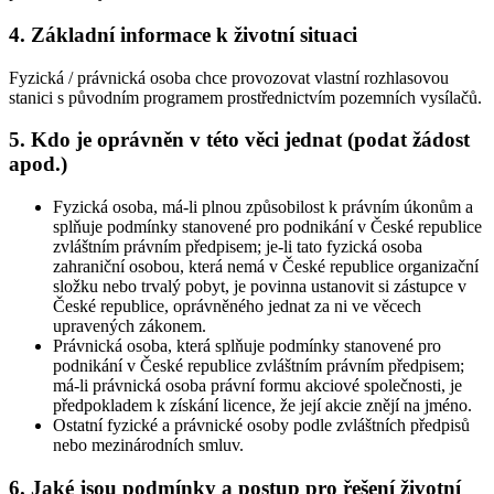
4. Základní informace k životní situaci
Fyzická / právnická osoba chce provozovat vlastní rozhlasovou
stanici s původním programem prostřednictvím pozemních vysílačů.
5. Kdo je oprávněn v této věci jednat (podat žádost
apod.)
Fyzická osoba, má-li plnou způsobilost k právním úkonům a
splňuje podmínky stanovené pro podnikání v České republice
zvláštním právním předpisem; je-li tato fyzická osoba
zahraniční osobou, která nemá v České republice organizační
složku nebo trvalý pobyt, je povinna ustanovit si zástupce v
České republice, oprávněného jednat za ni ve věcech
upravených zákonem.
Právnická osoba, která splňuje podmínky stanovené pro
podnikání v České republice zvláštním právním předpisem;
má-li právnická osoba právní formu akciové společnosti, je
předpokladem k získání licence, že její akcie znějí na jméno.
Ostatní fyzické a právnické osoby podle zvláštních předpisů
nebo mezinárodních smluv.
6. Jaké jsou podmínky a postup pro řešení životní