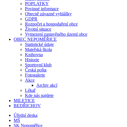
POPLATKY
Povinné informace
Obecně závazné vyhlášky
GDPR
Rozpočet a hospodaření obce
Životní situace
Vymezení zastavěného území obce
OBEC NEPOMĚŘICE
Statistické údaje
Mateřská škola
Knihovna
Historie
Sportovní klub
Česká pošta
Fotogalerie
Akce
Archiv akcí
Lékař
Kde nás najdete
MILETICE
BEDŘICHOV
Úřední deska
MŠ
SK Nepoměřice