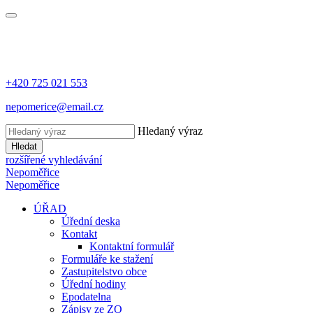
+420 725 021 553
nepomerice@email.cz
Hledaný výraz
Hledat
rozšířené vyhledávání
Nepoměřice
Nepoměřice
ÚŘAD
Úřední deska
Kontakt
Kontaktní formulář
Formuláře ke stažení
Zastupitelstvo obce
Úřední hodiny
Epodatelna
Zápisy ze ZO