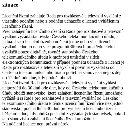
situace
Licenční řízení zahajuje Rada pro rozhlasové a televizní vysílání z
vlastního podnětu nebo z podnětu uchazeče o licenci vyhlášením
licenčního řízení.
Před zahájením licenčního řízení si Rada pro rozhlasové a televizní
vysílání vyžádá stanovisko Českého telekomunikačního úřadu, a
jedná-li se o licenční řízení o udělení jedné nebo více licencí k
vysílání jednoho nebo více programů šířených prostřednictvím
vysílačů pouze digitálně, rovněž stanovisko Českého
telekomunikačního úřadu k možnosti umístění v sítích
elektronických komunikací; v případě podnětu uchazeče o licenci je
Rada pro rozhlasové a televizní vysílání povinna vyžádat si od
Českého telekomunikačního úřadu potřebná stanoviska nejpozději
do 15 dnů ode dne, kdy podnět obdrží.
Licenční řízení Rada pro rozhlasové a televizní vysílání vyhlásí
nejpozději do 30 dnů ode dne, kdy od Českého telekomunikačního
úřadu obdrží stanovisko, které zahájení licenčního řízení umožňuje;
vyžádá-li si Rada pro rozhlasové a televizní vysílání od Českého
telekomunikačního úřadu k témuž licenčnímu řízení více než jedno
stanovisko, počíná lhůta 30 dnů pro vyhlášení licenčního řízení
běžet ode dne, kdy obdrží poslední z vyžádaných stanovisek, pokud
tato stanoviska zahájení licenčního řízení umožňují.
Na udělení licence není právní nárok.