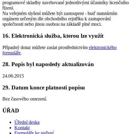
programové skladby navrhované jednotlivými účastníky licenčního
řízení.
Na veřejném slyšení můžete být zastoupeni - buď statutárním
orgánem určeným dle obchodního rejstříku k zastupování
společnosti nebo jinou osobou na základě plné moci.
16. Elektronická služba, kterou lze využít
Případný dotaz můžete zaslat prostřednictvím
elektronického
formuláře
.
28. Popis byl naposledy aktualizován
24.06.2015
29. Datum konce platnosti popisu
Bez časového omezení.
ÚŘAD
Úřední deska
Kontakt
Formuláře ke stažení