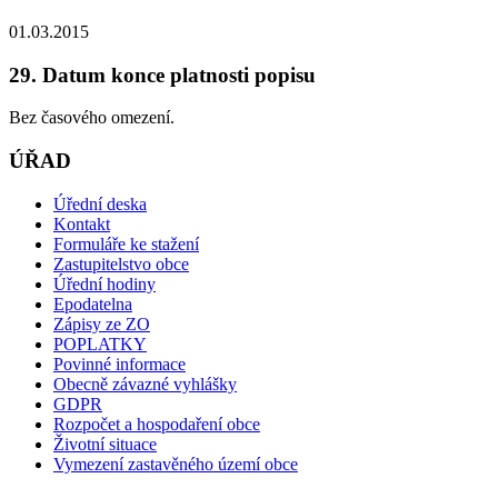
01.03.2015
29. Datum konce platnosti popisu
Bez časového omezení.
ÚŘAD
Úřední deska
Kontakt
Formuláře ke stažení
Zastupitelstvo obce
Úřední hodiny
Epodatelna
Zápisy ze ZO
POPLATKY
Povinné informace
Obecně závazné vyhlášky
GDPR
Rozpočet a hospodaření obce
Životní situace
Vymezení zastavěného území obce