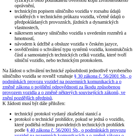
fyzických osob podnikatelů ověřenou kopií živnostenského
oprávnění,
technickým popisem silničního vozidla v rozsahu údajů
uváděných v technickém průkazu vozidla, včetně údajů o
předpokládaných provozních, jízdních a dynamických
vlastnostech,
nákresem sestavy silničního vozidla s uvedením rozměrů a
hmotností,
návodem k údržbě a obsluze vozidla v českém jazyce,
osvědčeními o schválení typu systémů vozidla, konstrukčních
částí a samostatných technických celků vozidla, které tvoří
silniční vozidlo, nebo technickým protokolem.
Na žádost o schválení technické způsobilosti jednotlivě vyrobeného
silničního vozidla se rovněž vztahuje
§ 30 zákona č. 56/2001 Sb., o
podmínkách provozu vozidel na pozemních komunikacích a o
změně zákona o pojištění odpovědnosti za škodu způsobenou
provozem vozidla a o změně některých souvisejících zákonů, ve
znění pozdějších předpisů
.
K žádosti musí být dále přiložen:
technický protokol vydaný zkušební stanicí a
protokol o technické prohlídce, pokud se jedná o vozidlo,
které podléhá režimu pravidelných technických prohlídek
podle
§ 40 zákona č. 56/2001 Sb., o podmínkách provozu
vozidel na pozemních komunikacích a o změně zákona o