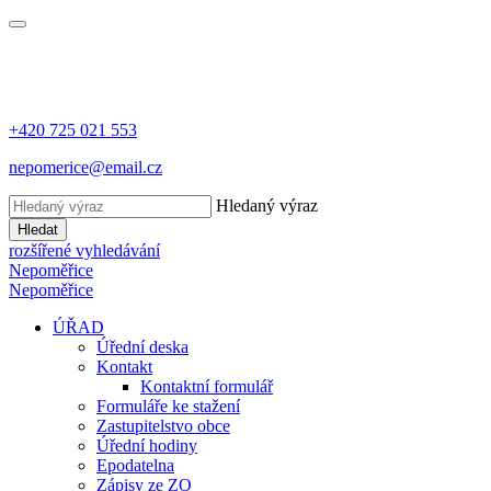
+420 725 021 553
nepomerice@email.cz
Hledaný výraz
Hledat
rozšířené vyhledávání
Nepoměřice
Nepoměřice
ÚŘAD
Úřední deska
Kontakt
Kontaktní formulář
Formuláře ke stažení
Zastupitelstvo obce
Úřední hodiny
Epodatelna
Zápisy ze ZO