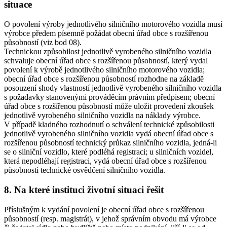
situace
O povolení výroby jednotlivého silničního motorového vozidla musí
výrobce předem písemně požádat obecní úřad obce s rozšířenou
působností (viz bod 08).
Technickou způsobilost jednotlivě vyrobeného silničního vozidla
schvaluje obecní úřad obce s rozšířenou působností, který vydal
povolení k výrobě jednotlivého silničního motorového vozidla;
obecní úřad obce s rozšířenou působností rozhodne na základě
posouzení shody vlastností jednotlivě vyrobeného silničního vozidla
s požadavky stanovenými prováděcím právním předpisem; obecní
úřad obce s rozšířenou působností může uložit provedení zkoušek
jednotlivě vyrobeného silničního vozidla na náklady výrobce.
V případě kladného rozhodnutí o schválení technické způsobilosti
jednotlivě vyrobeného silničního vozidla vydá obecní úřad obce s
rozšířenou působností technický průkaz silničního vozidla, jedná-li
se o silniční vozidlo, které podléhá registraci; u silničních vozidel,
která nepodléhají registraci, vydá obecní úřad obce s rozšířenou
působností technické osvědčení silničního vozidla.
8. Na které instituci životní situaci řešit
Příslušným k vydání povolení je obecní úřad obce s rozšířenou
působností (resp. magistrát), v jehož správním obvodu má výrobce