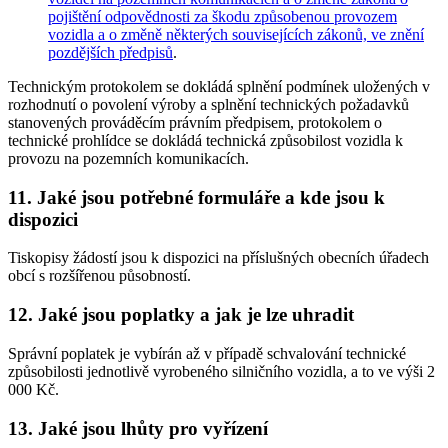
pojištění odpovědnosti za škodu způsobenou provozem
vozidla a o změně některých souvisejících zákonů, ve znění
pozdějších předpisů
.
Technickým protokolem se dokládá splnění podmínek uložených v
rozhodnutí o povolení výroby a splnění technických požadavků
stanovených prováděcím právním předpisem, protokolem o
technické prohlídce se dokládá technická způsobilost vozidla k
provozu na pozemních komunikacích.
11. Jaké jsou potřebné formuláře a kde jsou k
dispozici
Tiskopisy žádostí jsou k dispozici na příslušných obecních úřadech
obcí s rozšířenou působností.
12. Jaké jsou poplatky a jak je lze uhradit
Správní poplatek je vybírán až v případě schvalování technické
způsobilosti jednotlivě vyrobeného silničního vozidla, a to ve výši 2
000 Kč.
13. Jaké jsou lhůty pro vyřízení