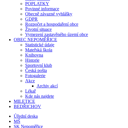
POPLATKY
Povinné informace
Obecně závazné vyhlášky
GDPR
Rozpočet a hospodaření obce
Životní situace
Vymezení zastavěného území obce
OBEC NEPOMĚŘICE
Statistické údaje
Mateřská škola
Knihovna
Historie
Sportovní klub
Česká pošta
Fotogalerie
Akce
Archiv akcí
Lékař
Kde nás najdete
MILETICE
BEDŘICHOV
Úřední deska
MŠ
SK Nepoměřice