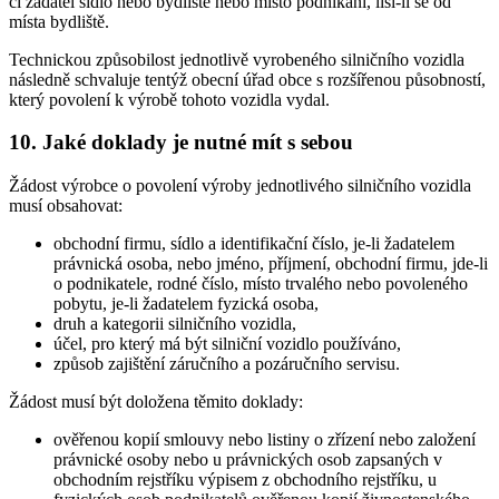
či žadatel sídlo nebo bydliště nebo místo podnikání, liší-li se od
místa bydliště.
Technickou způsobilost jednotlivě vyrobeného silničního vozidla
následně schvaluje tentýž obecní úřad obce s rozšířenou působností,
který povolení k výrobě tohoto vozidla vydal.
10. Jaké doklady je nutné mít s sebou
Žádost výrobce o povolení výroby jednotlivého silničního vozidla
musí obsahovat:
obchodní firmu, sídlo a identifikační číslo, je-li žadatelem
právnická osoba, nebo jméno, příjmení, obchodní firmu, jde-li
o podnikatele, rodné číslo, místo trvalého nebo povoleného
pobytu, je-li žadatelem fyzická osoba,
druh a kategorii silničního vozidla,
účel, pro který má být silniční vozidlo používáno,
způsob zajištění záručního a pozáručního servisu.
Žádost musí být doložena těmito doklady:
ověřenou kopií smlouvy nebo listiny o zřízení nebo založení
právnické osoby nebo u právnických osob zapsaných v
obchodním rejstříku výpisem z obchodního rejstříku, u