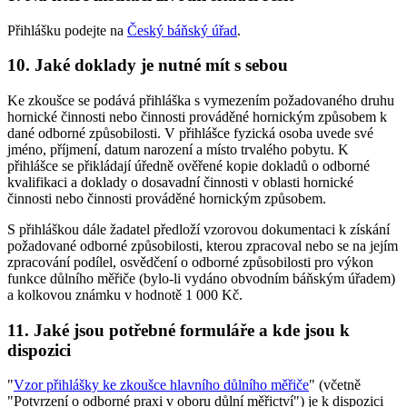
Přihlášku podejte na
Český báňský úřad
.
10. Jaké doklady je nutné mít s sebou
Ke zkoušce se podává přihláška s vymezením požadovaného druhu
hornické činnosti nebo činnosti prováděné hornickým způsobem k
dané odborné způsobilosti. V přihlášce fyzická osoba uvede své
jméno, příjmení, datum narození a místo trvalého pobytu. K
přihlášce se přikládají úředně ověřené kopie dokladů o odborné
kvalifikaci a doklady o dosavadní činnosti v oblasti hornické
činnosti nebo činnosti prováděné hornickým způsobem.
S přihláškou dále žadatel předloží vzorovou dokumentaci k získání
požadované odborné způsobilosti, kterou zpracoval nebo se na jejím
zpracování podílel, osvědčení o odborné způsobilosti pro výkon
funkce důlního měřiče (bylo-li vydáno obvodním báňským úřadem)
a kolkovou známku v hodnotě 1 000 Kč.
11. Jaké jsou potřebné formuláře a kde jsou k
dispozici
"
Vzor přihlášky ke zkoušce hlavního důlního měřiče
" (včetně
"Potvrzení o odborné praxi v oboru důlní měřictví") je k dispozici