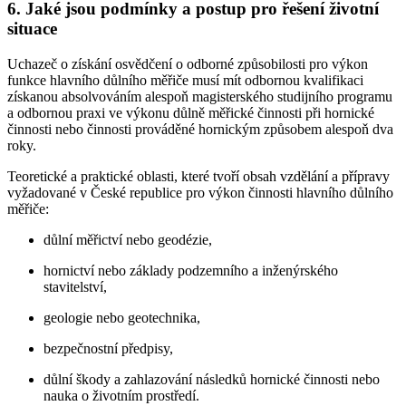
6. Jaké jsou podmínky a postup pro řešení životní
situace
Uchazeč o získání osvědčení o odborné způsobilosti pro výkon
funkce hlavního důlního měřiče musí mít odbornou kvalifikaci
získanou absolvováním alespoň magisterského studijního programu
a odbornou praxi ve výkonu důlně měřické činnosti při hornické
činnosti nebo činnosti prováděné hornickým způsobem alespoň dva
roky.
Teoretické a praktické oblasti, které tvoří obsah vzdělání a přípravy
vyžadované v České republice pro výkon činnosti hlavního důlního
měřiče:
důlní měřictví nebo geodézie,
hornictví nebo základy podzemního a inženýrského
stavitelství,
geologie nebo geotechnika,
bezpečnostní předpisy,
důlní škody a zahlazování následků hornické činnosti nebo
nauka o životním prostředí.