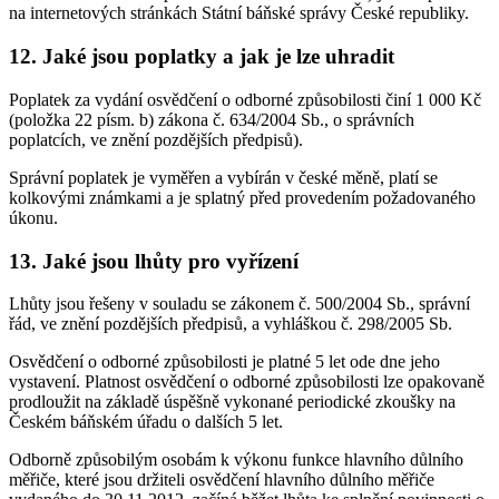
na internetových stránkách Státní báňské správy České republiky.
12. Jaké jsou poplatky a jak je lze uhradit
Poplatek za vydání osvědčení o odborné způsobilosti činí 1 000 Kč
(položka 22 písm. b) zákona č. 634/2004 Sb., o správních
poplatcích, ve znění pozdějších předpisů).
Správní poplatek je vyměřen a vybírán v české měně, platí se
kolkovými známkami a je splatný před provedením požadovaného
úkonu.
13. Jaké jsou lhůty pro vyřízení
Lhůty jsou řešeny v souladu se zákonem č. 500/2004 Sb., správní
řád, ve znění pozdějších předpisů, a vyhláškou č. 298/2005 Sb.
Osvědčení o odborné způsobilosti je platné 5 let ode dne jeho
vystavení. Platnost osvědčení o odborné způsobilosti lze opakovaně
prodloužit na základě úspěšně vykonané periodické zkoušky na
Českém báňském úřadu o dalších 5 let.
Odborně způsobilým osobám k výkonu funkce hlavního důlního
měřiče, které jsou držiteli osvědčení hlavního důlního měřiče