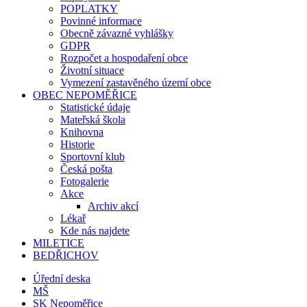
POPLATKY
Povinné informace
Obecně závazné vyhlášky
GDPR
Rozpočet a hospodaření obce
Životní situace
Vymezení zastavěného území obce
OBEC NEPOMĚŘICE
Statistické údaje
Mateřská škola
Knihovna
Historie
Sportovní klub
Česká pošta
Fotogalerie
Akce
Archiv akcí
Lékař
Kde nás najdete
MILETICE
BEDŘICHOV
Úřední deska
MŠ
SK Nepoměřice