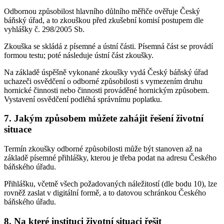
Odbornou způsobilost hlavního důlního měřiče ověřuje Český
báňský úřad, a to zkouškou před zkušební komisí postupem dle
vyhlášky č. 298/2005 Sb.
Zkouška se skládá z písemné a ústní části. Písemná část se provádí
formou testu; poté následuje ústní část zkoušky.
Na základě úspěšně vykonané zkoušky vydá Český báňský úřad
uchazeči osvědčení o odborné způsobilosti s vymezením druhu
hornické činnosti nebo činnosti prováděné hornickým způsobem.
Vystavení osvědčení podléhá správnímu poplatku.
7. Jakým způsobem můžete zahájit řešení životní
situace
Termín zkoušky odborné způsobilosti může být stanoven až na
základě písemné přihlášky, kterou je třeba podat na adresu Českého
báňského úřadu.
Přihlášku, včetně všech požadovaných náležitostí (dle bodu 10), lze
rovněž zaslat v digitální formě, a to datovou schránkou Českého
báňského úřadu.
8. Na které instituci životní situaci řešit