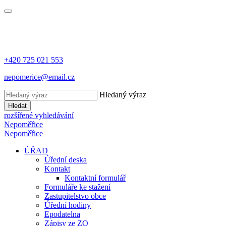
+420 725 021 553
nepomerice@email.cz
Hledaný výraz
Hledat
rozšířené vyhledávání
Nepoměřice
Nepoměřice
ÚŘAD
Úřední deska
Kontakt
Kontaktní formulář
Formuláře ke stažení
Zastupitelstvo obce
Úřední hodiny
Epodatelna
Zápisy ze ZO