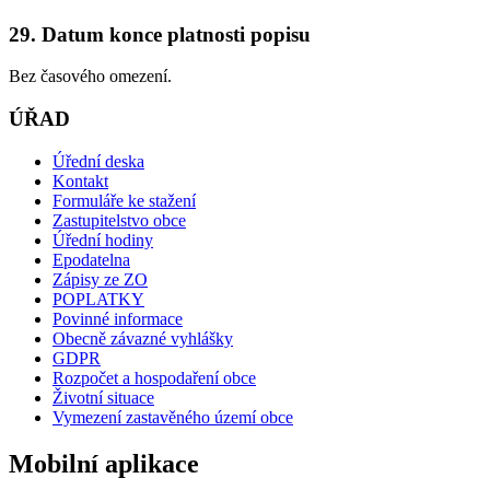
29. Datum konce platnosti popisu
Bez časového omezení.
ÚŘAD
Úřední deska
Kontakt
Formuláře ke stažení
Zastupitelstvo obce
Úřední hodiny
Epodatelna
Zápisy ze ZO
POPLATKY
Povinné informace
Obecně závazné vyhlášky
GDPR
Rozpočet a hospodaření obce
Životní situace
Vymezení zastavěného území obce
Mobilní aplikace