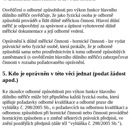
Osvědčení o odborné způsobilosti pro výkon funkce hlavního
důlního měřiče osvědčuje, že jako fyzická osoba je odborně
způsobilá provádět a řídit důlně měřickou činnost. Hlavní důlní
měřič je odpovědný za správnost a úplnost vyhotovené důlně
měřické dokumentace a její odborné vedení.
Oprávnění k důlně měřické činnosti - hornické činnosti - lze vydat
právnické nebo fyzické osobě, která prokáže, že je odborně
způsobilá sama nebo prostřednictvím k tomu odborně způsobilých
zaměstnanců (s osvědčením hlavního důlního měřiče) zabezpečovat
činnosti v rozsahu požadovaného oprávnění.
5. Kdo je oprávněn v této věci jednat (podat žádost
apod.)
Ke zkoušce odborné způsobilosti pro výkon funkce hlavního
důlního měřiče může být připuštěna každá fyzická osoba, která
splňuje požadavky odborné kvalifikace a odborné praxe dle
vyhlášky č. 298/2005 Sb., o požadavcích na odbornou kvalifikaci a
odbornou způsobilost při hornické činnosti nebo činnosti prováděné
hornickým způsobem a o změně některých právních předpisů, ve
znění pozdějších předpisů (dále též "vyhláška č. 298/2005 Sb.").