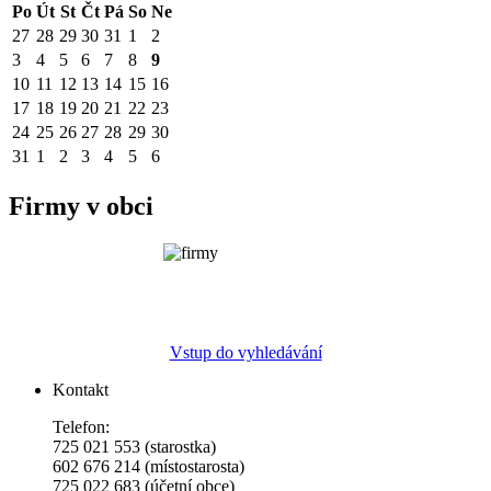
Po
Út
St
Čt
Pá
So
Ne
27
28
29
30
31
1
2
3
4
5
6
7
8
9
10
11
12
13
14
15
16
17
18
19
20
21
22
23
24
25
26
27
28
29
30
31
1
2
3
4
5
6
Firmy v obci
Vstup do vyhledávání
Kontakt
Telefon:
725 021 553 (starostka)
602 676 214 (místostarosta)
725 022 683 (účetní obce)