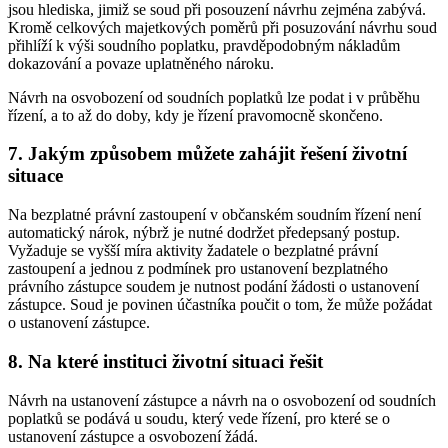
jsou hlediska, jimiž se soud při posouzení návrhu zejména zabývá.
Kromě celkových majetkových poměrů při posuzování návrhu soud
přihlíží k výši soudního poplatku, pravděpodobným nákladům
dokazování a povaze uplatněného nároku.
Návrh na osvobození od soudních poplatků lze podat i v průběhu
řízení, a to až do doby, kdy je řízení pravomocně skončeno.
7. Jakým způsobem můžete zahájit řešení životní
situace
Na bezplatné právní zastoupení v občanském soudním řízení není
automatický nárok, nýbrž je nutné dodržet předepsaný postup.
Vyžaduje se vyšší míra aktivity žadatele o bezplatné právní
zastoupení a jednou z podmínek pro ustanovení bezplatného
právního zástupce soudem je nutnost podání žádosti o ustanovení
zástupce. Soud je povinen účastníka poučit o tom, že může požádat
o ustanovení zástupce.
8. Na které instituci životní situaci řešit
Návrh na ustanovení zástupce a návrh na o osvobození od soudních
poplatků se podává u soudu, který vede řízení, pro které se o
ustanovení zástupce a osvobození žádá.