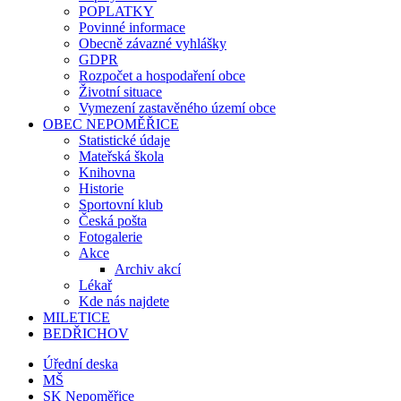
POPLATKY
Povinné informace
Obecně závazné vyhlášky
GDPR
Rozpočet a hospodaření obce
Životní situace
Vymezení zastavěného území obce
OBEC NEPOMĚŘICE
Statistické údaje
Mateřská škola
Knihovna
Historie
Sportovní klub
Česká pošta
Fotogalerie
Akce
Archiv akcí
Lékař
Kde nás najdete
MILETICE
BEDŘICHOV
Úřední deska
MŠ
SK Nepoměřice