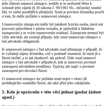
jeho žádosti ustanoví zástupce, jestliže je to nezbytně třeba k
ochraně jeho zájmů (§ 30 zákona č. 99/1963 Sb., občanský soudní
řád, ve znění pozdějších předpisů). Soud je povinen účastníka poučit
o tom, že může požádat o ustanovení zástupce.
Ustanoveným zástupcem může být jakákoli fyzická osoba, která má
procesní způsobilost v plném rozsahu, je způsobilá k řádnému
zastupování a se svým ustanovením souhlasí. Zástupcem nemusí být
vždy advokát, ale existují případy, kdy soud ustanovuje zástupce z
řad advokátů obligatorně.
K ustanovení zástupce z řad advokátů soud přistupuje v případě, že
to vyžadují zájmy účastníka, což v podstatě znamená, že musí jít o
řízení složité, a to jak skutkově, tak právně. Dále soud ustanoví
zástupce z řad advokátů v případech, kde je stanoveno povinné
zastoupení advokátem (notářem). Typicky jde např. o povinné
zastoupení pro dovolací řízení.
O ustanovení zástupce lze požádat soud nejen v rámci již
probíhajícího soudního řízení, ale také před jeho zahájením.
5. Kdo je oprávněn v této věci jednat (podat žádost
apod.)