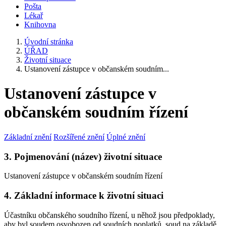
Pošta
Lékař
Knihovna
Úvodní stránka
ÚŘAD
Životní situace
Ustanovení zástupce v občanském soudním...
Ustanovení zástupce v
občanském soudním řízení
Základní znění
Rozšířené znění
Úplné znění
3. Pojmenování (název) životní situace
Ustanovení zástupce v občanském soudním řízení
4. Základní informace k životní situaci
Účastníku občanského soudního řízení, u něhož jsou předpoklady,
aby byl soudem osvobozen od soudních poplatků, soud na základě