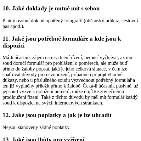
10. Jaké doklady je nutné mít s sebou
Platný osobní doklad opatřený fotografií (občanský průkaz, cestovní
pas apod.).
11. Jaké jsou potřebné formuláře a kde jsou k
dispozici
Má-li účastník zájem na urychlení řízení, nemusí vyčkávat, až mu
soud doručí formulář pro prohlášení o poměrech, ale může buď
přímo do žaloby popsat, jaká je jeho celková situace, v čem lze
spatřovat důvody pro osvobození, případně i připojit vhodné
důkazy, nebo u příslušného soudu vyzvednout potřebný formulář a
ten již vyplněný přiložit přímo k žalobě. Čeká-li účastník pasivně, až
jej soud vyzve k doložení poměrů, může dojít ke zbytečnému
prodloužení řízení. Také z těchto důvodů by měl mít formulář každý
soud k dispozici na svých internetových stránkách.
12. Jaké jsou poplatky a jak je lze uhradit
Nejsou stanoveny žádné poplatky.
13. Jaké jsou lhůty pro vyřízení