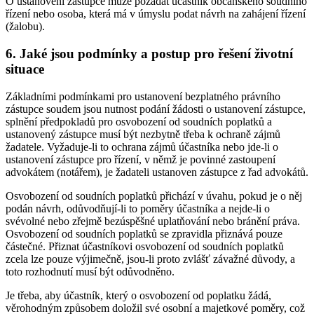
O ustanovení zástupce může požádat účastník občanského soudního
řízení nebo osoba, která má v úmyslu podat návrh na zahájení řízení
(žalobu).
6. Jaké jsou podmínky a postup pro řešení životní
situace
Základními podmínkami pro ustanovení bezplatného právního
zástupce soudem jsou nutnost podání žádosti o ustanovení zástupce,
splnění předpokladů pro osvobození od soudních poplatků a
ustanovený zástupce musí být nezbytně třeba k ochraně zájmů
žadatele. Vyžaduje-li to ochrana zájmů účastníka nebo jde-li o
ustanovení zástupce pro řízení, v němž je povinné zastoupení
advokátem (notářem), je žadateli ustanoven zástupce z řad advokátů.
Osvobození od soudních poplatků přichází v úvahu, pokud je o něj
podán návrh, odůvodňují-li to poměry účastníka a nejde-li o
svévolné nebo zřejmě bezúspěšné uplatňování nebo bránění práva.
Osvobození od soudních poplatků se zpravidla přiznává pouze
částečné. Přiznat účastníkovi osvobození od soudních poplatků
zcela lze pouze výjimečně, jsou-li proto zvlášť závažné důvody, a
toto rozhodnutí musí být odůvodněno.
Je třeba, aby účastník, který o osvobození od poplatku žádá,
věrohodným způsobem doložil své osobní a majetkové poměry, což