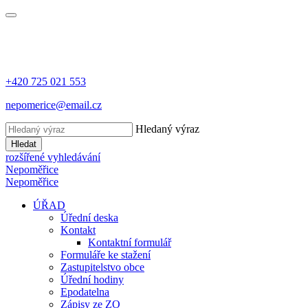
+420 725 021 553
nepomerice@email.cz
Hledaný výraz
Hledat
rozšířené vyhledávání
Nepoměřice
Nepoměřice
ÚŘAD
Úřední deska
Kontakt
Kontaktní formulář
Formuláře ke stažení
Zastupitelstvo obce
Úřední hodiny
Epodatelna
Zápisy ze ZO