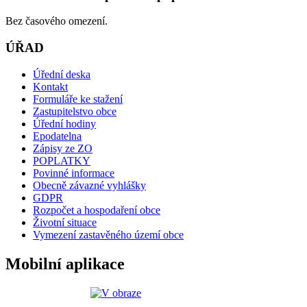
Bez časového omezení.
ÚŘAD
Úřední deska
Kontakt
Formuláře ke stažení
Zastupitelstvo obce
Úřední hodiny
Epodatelna
Zápisy ze ZO
POPLATKY
Povinné informace
Obecně závazné vyhlášky
GDPR
Rozpočet a hospodaření obce
Životní situace
Vymezení zastavěného území obce
Mobilní aplikace