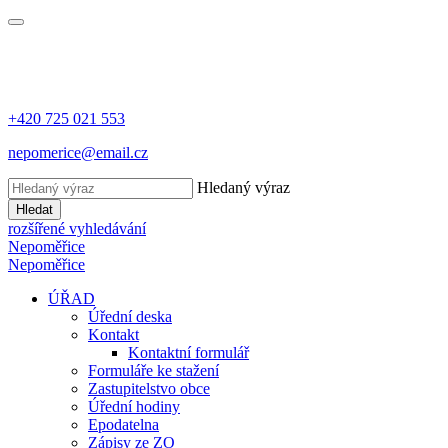
+420 725 021 553
nepomerice@email.cz
Hledaný výraz
Hledat
rozšířené vyhledávání
Nepoměřice
Nepoměřice
ÚŘAD
Úřední deska
Kontakt
Kontaktní formulář
Formuláře ke stažení
Zastupitelstvo obce
Úřední hodiny
Epodatelna
Zápisy ze ZO