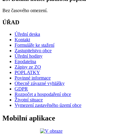
Bez časového omezení.
ÚŘAD
Úřední deska
Kontakt
Formuláře ke stažení
Zastupitelstvo obce
Úřední hodiny
Epodatelna
Zápisy ze ZO
POPLATKY
Povinné informace
Obecně závazné vyhlášky
GDPR
Rozpočet a hospodaření obce
Životní situace
Vymezení zastavěného území obce
Mobilní aplikace