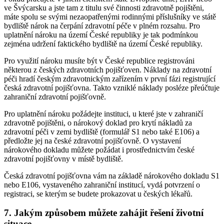
ve Švýcarsku a jste tam z titulu své činnosti zdravotně pojištěni,
máte spolu se svými nezaopatřenými rodinnými příslušníky ve státě
bydliště nárok na čerpání zdravotní péče v plném rozsahu. Pro
uplatnění nároku na území České republiky je tak podmínkou
zejména udržení faktického bydliště na území České republiky.
Pro využití nároku musíte být v České republice registrováni
některou z českých zdravotních pojišťoven. Náklady na zdravotní
péči hradí českým zdravotnickým zařízením v první fázi registrující
česká zdravotní pojišťovna. Takto vzniklé náklady posléze přeúčtuje
zahraniční zdravotní pojišťovně.
Pro uplatnění nároku požádejte instituci, u které jste v zahraničí
zdravotně pojištěni, o nárokový doklad pro krytí nákladů za
zdravotní péči v zemi bydliště (formulář S1 nebo také E106) a
předložte jej na české zdravotní pojišťovně. O vystavení
nárokového dokladu můžete požádat i prostřednictvím české
zdravotní pojišťovny v místě bydliště.
Česká zdravotní pojišťovna vám na základě nárokového dokladu S1
nebo E106, vystaveného zahraniční institucí, vydá potvrzení o
registraci, se kterým se budete prokazovat u českých lékařů.
7. Jakým způsobem můžete zahájit řešení životní
situace