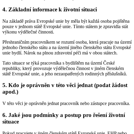
4. Základní informace k životní situaci
Na základě práva Evropské unie by měla být každá osoba pojištěna
pouze v jednom státě Evropské unie. Tímto státem je zpravidla stát
výkonu výdělečné činnosti.
Přeshraničním pracovníkem se rozumí osoba, která pracuje na území
jednoho členského státu a na území jiného členského státu Evropské
unie bydlí. Nárok na plnou zdravotní péči má v obou státech.
Tato situace se týká pracovníka s bydlištěm na území České
republiky, který provozuje výdělečnou činnost v jiném členském
státě Evropské unie, a jeho nezaopatřených rodinných příslušníků.
5. Kdo je oprávněn v této věci jednat (podat žádost
apod.)
V této věci je oprávněn jednat pracovník nebo zástupce pracovníka.
6. Jaké jsou podmínky a postup pro řešení životní
situace
Pokud pracujete v jiném členském státě Evropské unie, EHP nebo