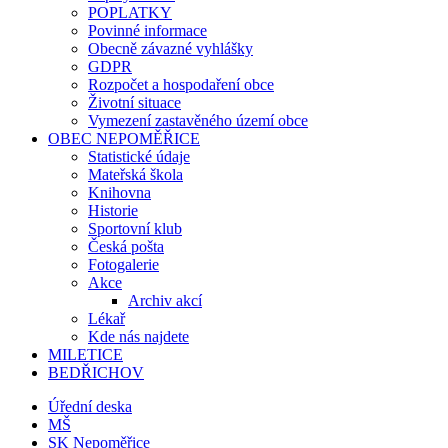
POPLATKY
Povinné informace
Obecně závazné vyhlášky
GDPR
Rozpočet a hospodaření obce
Životní situace
Vymezení zastavěného území obce
OBEC NEPOMĚŘICE
Statistické údaje
Mateřská škola
Knihovna
Historie
Sportovní klub
Česká pošta
Fotogalerie
Akce
Archiv akcí
Lékař
Kde nás najdete
MILETICE
BEDŘICHOV
Úřední deska
MŠ
SK Nepoměřice