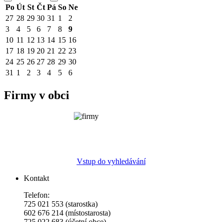
Po
Út
St
Čt
Pá
So
Ne
27
28
29
30
31
1
2
3
4
5
6
7
8
9
10
11
12
13
14
15
16
17
18
19
20
21
22
23
24
25
26
27
28
29
30
31
1
2
3
4
5
6
Firmy v obci
Vstup do vyhledávání
Kontakt
Telefon:
725 021 553 (starostka)
602 676 214 (místostarosta)
725 022 683 (účetní obce)