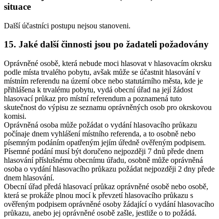
situace
Další účastníci postupu nejsou stanoveni.
15. Jaké další činnosti jsou po žadateli požadovány
Oprávněné osobě, která nebude moci hlasovat v hlasovacím okrsku
podle místa trvalého pobytu, avšak může se účastnit hlasování v
místním referendu na území obce nebo statutárního města, kde je
přihlášena k trvalému pobytu, vydá obecní úřad na její žádost
hlasovací průkaz pro místní referendum a poznamená tuto
skutečnost do výpisu ze seznamu oprávněných osob pro okrskovou
komisi.
Oprávněná osoba může požádat o vydání hlasovacího průkazu
počínaje dnem vyhlášení místního referenda, a to osobně nebo
písemným podáním opatřeným jejím úředně ověřeným podpisem.
Písemné podání musí být doručeno nejpozději 7 dnů přede dnem
hlasování příslušnému obecnímu úřadu, osobně může oprávněná
osoba o vydání hlasovacího průkazu požádat nejpozději 2 dny přede
dnem hlasování.
Obecní úřad předá hlasovací průkaz oprávněné osobě nebo osobě,
která se prokáže plnou mocí k převzetí hlasovacího průkazu s
ověřeným podpisem oprávněné osoby žádající o vydání hlasovacího
průkazu, anebo jej oprávněné osobě zašle, jestliže o to požádá.