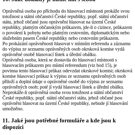
Oprávněná osoba po příchodu do hlasovací místnosti prokáže svou
totožnost a státní občanství České republiky, popř. státní občanství
státu, jehož občané jsou oprávněni hlasovat na území České
republiky, platným občanským průkazem, jde-li o cizince, průkazem
o povolení k pobytu nebo platným cestovním, diplomatickým nebo
služebním pasem České republiky nebo cestovním průkazem.
Po prokázání oprávněnosti hlasovat v místním referendu a záznamu
do výpisu ze seznamu oprávněných osob okrsková komise vydá
oprávněné osobě hlasovací lístek a úřední obálku.
Oprávněná osoba, která se dostavila do hlasovací místnosti s
hlasovacím průkazem pro místní referendum (viz bod 15), je
povinna tento hlasovací průkaz odevzdat okrskové komisi; okrsková
komise hlasovací průkaz k výpisu ze seznamu oprávněných osob
přiloží a doplní údaje o oprávněné osobě do výpisu ze seznamu
oprávněných osob; poté jí vydá hlasovací lístek a úřední obálku.
Neprokáže-li oprávněná osoba svou totožnost a státní občanství
České republiky, popř. státní občanství státu, jehož občané jsou
oprávněni hlasovat na území České republiky, nebude jí hlasování
umožněno.
11. Jaké jsou potřebné formuláře a kde jsou k
dispozici