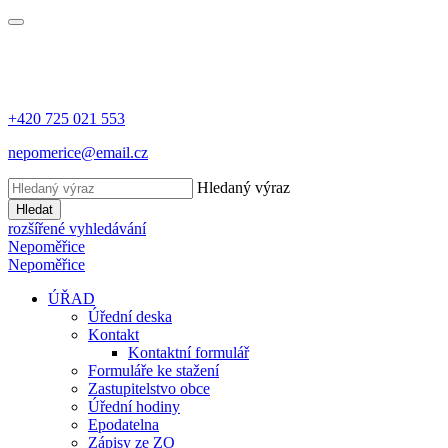
+420 725 021 553
nepomerice@email.cz
Hledaný výraz
Hledat
rozšířené vyhledávání
Nepoměřice
Nepoměřice
ÚŘAD
Úřední deska
Kontakt
Kontaktní formulář
Formuláře ke stažení
Zastupitelstvo obce
Úřední hodiny
Epodatelna
Zápisy ze ZO