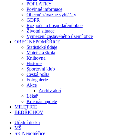
POPLATKY
Povinné informace
Obecně závazné vyhlášky
GDPR
Rozpočet a hospodaření obce
Životní situace
Vymezení zastavěného území obce
OBEC NEPOMĚŘICE
Statistické údaje
Mateřská škola
Knihovna
Historie
Sportovní klub
Česká pošta
Fotogalerie
Akce
Archiv akcí
Lékař
Kde nás najdete
MILETICE
BEDŘICHOV
Úřední deska
MŠ
SK Nepoměřice