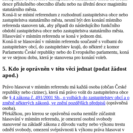
desce příslušného obecního úřadu nebo na úřední desce magistrátu
statutárního města.
Koná-li se místní referendum z rozhodnutí zastupitelstva obce nebo
zastupitelstva statutárního města, nesmí být den konání místního
referenda stanoven tak, aby připadl do následujícího funkčního
období zastupitelstva obce nebo zastupitelstva statutárního města
.
Hlasování v místním referendu se koná v jednom dni.
Koná-li se hlasování v místním referendu současně s volbami do
zastupitelstev obcí, do zastupitelstev krajů, do některé z komor
Parlamentu České republiky nebo do Evropského parlamentu, koná
se ve stejnou dobu, která je stanovena pro konání voleb.
5. Kdo je oprávněn v této věci jednat (podat žádost
apod.)
Právo hlasovat v místním referendu má každá osoba (občan České
republiky nebo cizinec), která má právo volit do zastupitelstva obce
dle
§ 4 zákona č. 491/2001 Sb., o volbách do zastupitelstev obcí a o
změně některých zákonů, ve znění pozdějších předpisů
(oprávněná
osoba).
Překážkou, pro kterou se oprávněná osoba nemůže zúčastnit
hlasování v místním referendu, je omezení osobní svobody
stanovené na základě zákona z důvodu vazby nebo výkonu trestu
odnětí svobody, omezení svéprávnosti k výkonu práva hlasovat v