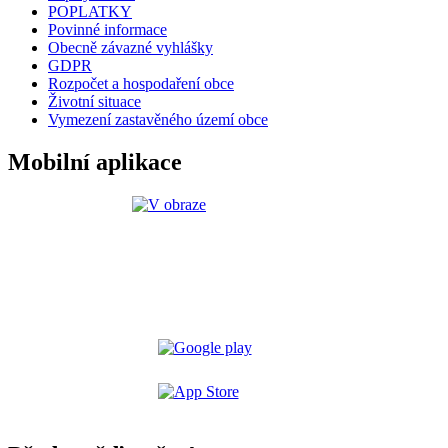
POPLATKY
Povinné informace
Obecně závazné vyhlášky
GDPR
Rozpočet a hospodaření obce
Životní situace
Vymezení zastavěného území obce
Mobilní aplikace