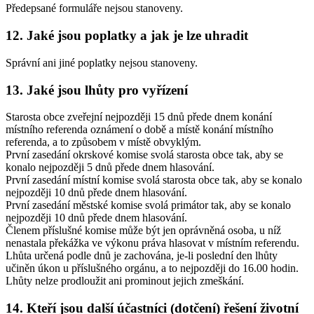
Předepsané formuláře nejsou stanoveny.
12. Jaké jsou poplatky a jak je lze uhradit
Správní ani jiné poplatky nejsou stanoveny.
13. Jaké jsou lhůty pro vyřízení
Starosta obce zveřejní nejpozději 15 dnů přede dnem konání
místního referenda oznámení o době a místě konání místního
referenda, a to způsobem v místě obvyklým.
První zasedání okrskové komise svolá starosta obce tak, aby se
konalo nejpozději 5 dnů přede dnem hlasování.
První zasedání místní komise svolá starosta obce tak, aby se konalo
nejpozději 10 dnů přede dnem hlasování.
První zasedání městské komise svolá primátor tak, aby se konalo
nejpozději 10 dnů přede dnem hlasování.
Členem příslušné komise může být jen oprávněná osoba, u níž
nenastala překážka ve výkonu práva hlasovat v místním referendu.
Lhůta určená podle dnů je zachována, je-li poslední den lhůty
učiněn úkon u příslušného orgánu, a to nejpozději do 16.00 hodin.
Lhůty nelze prodloužit ani prominout jejich zmeškání.
14. Kteří jsou další účastníci (dotčení) řešení životní